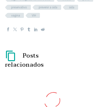
preservativo
prevenir a sida
sida
vagina
VIH
Posts
relacionados