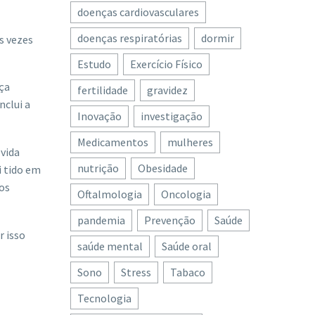
doenças cardiovasculares
doenças respiratórias
dormir
s vezes
Estudo
Exercício Físico
ça
fertilidade
gravidez
nclui a
Inovação
investigação
Medicamentos
mulheres
 vida
nutrição
Obesidade
i tido em
os
Oftalmologia
Oncologia
pandemia
Prevenção
Saúde
r isso
saúde mental
Saúde oral
Sono
Stress
Tabaco
Tecnologia