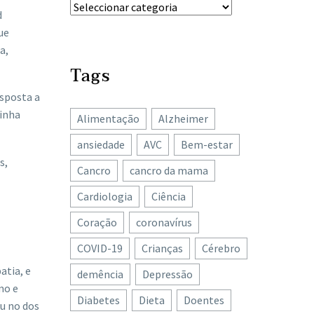
d
ue
a,
Tags
esposta a
zinha
Alimentação
Alzheimer
ansiedade
AVC
Bem-estar
s,
Cancro
cancro da mama
Cardiologia
Ciência
Coração
coronavírus
COVID-19
Crianças
Cérebro
atia, e
demência
Depressão
mo e
Diabetes
Dieta
Doentes
ou no dos