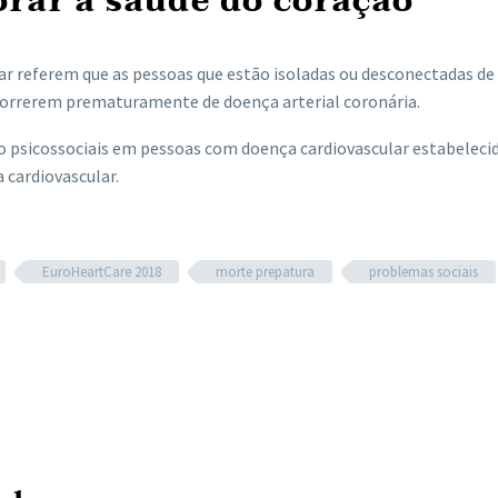
orar a saúde do coração
lar referem que as pessoas que estão isoladas ou desconectadas de
morrerem prematuramente de doença arterial coronária.
co psicossociais em pessoas com doença cardiovascular estabeleci
 cardiovascular.
EuroHeartCare 2018
morte prepatura
problemas sociais