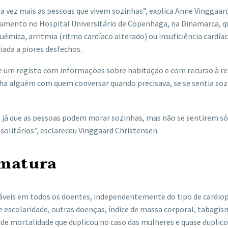
a vez mais as pessoas que vivem sozinhas”, explica Anne Vinggaar
ramento no Hospital Universitário de Copenhaga, na Dinamarca, q
uémica, arritmia (ritmo cardíaco alterado) ou insuficiência cardíac
iada a piores desfechos.
 de um registo com informações sobre habitação e com recurso à r
inha alguém com quem conversar quando precisava, se se sentia so
já que as pessoas podem morar sozinhas, mas não se sentirem só
litários”, esclareceu Vinggaard Christensen.
ematura
áveis ​​em todos os doentes, independentemente do tipo de cardiop
e escolaridade, outras doenças, índice de massa corporal, tabagis
o de mortalidade que duplicou no caso das mulheres e quase duplic