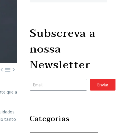
Subscreva a
nossa
Newsletter



Enviar
nte que a
uidados
Categorias
do tanto