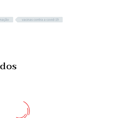
inação
vacinas contra a covid-19
ados