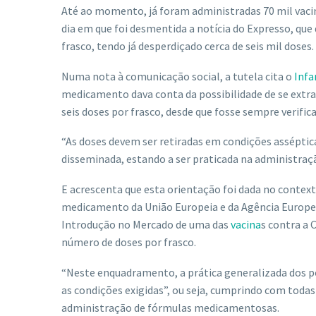
Até ao momento, já foram administradas 70 mil vac
dia em que foi desmentida a notícia do Expresso, que 
frasco, tendo já desperdiçado cerca de seis mil doses.
Numa nota à comunicação social, a tutela cita o
Inf
medicamento dava conta da possibilidade de se extrai
seis doses por frasco, desde que fosse sempre verifi
“As doses devem ser retiradas em condições asséptica
disseminada, estando a ser praticada na administraçã
E acrescenta que esta orientação foi dada no contex
medicamento da União Europeia e da Agência Europei
Introdução no Mercado de uma das
vacina
s contra a
número de doses por frasco.
“Neste enquadramento, a prática generalizada dos po
as condições exigidas”, ou seja, cumprindo com todas 
administração de fórmulas medicamentosas.