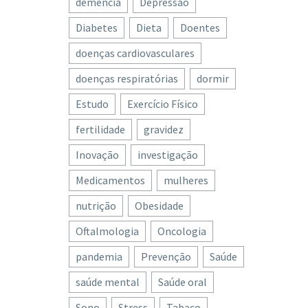
demência
Depressão
Diabetes
Dieta
Doentes
doenças cardiovasculares
doenças respiratórias
dormir
Estudo
Exercício Físico
fertilidade
gravidez
Inovação
investigação
Medicamentos
mulheres
nutrição
Obesidade
Oftalmologia
Oncologia
pandemia
Prevenção
Saúde
saúde mental
Saúde oral
Sono
Stress
Tabaco