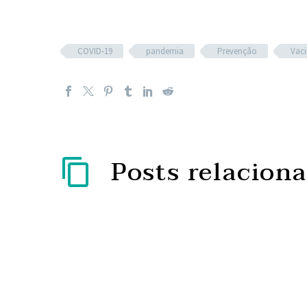
COVID-19
pandemia
Prevenção
Vac
Posts relacion