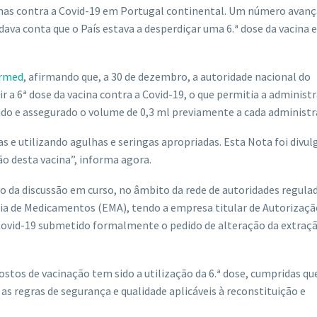
inas contra a Covid-19 em Portugal continental. Um número avan
dava conta que o País estava a desperdiçar uma 6.ª dose da vacina
armed
, afirmando que, a 30 de dezembro, a autoridade nacional do
r a 6ª dose da vacina contra a Covid-19, o que permitia a administ
cado e assegurado o volume de 0,3 ml previamente a cada administr
s e utilizando agulhas e seringas apropriadas. Esta Nota foi divul
o desta vacina”, informa agora.
to da discussão em curso, no âmbito da rede de autoridades regula
a de Medicamentos (EMA), tendo a empresa titular de Autorizaçã
 Covid-19 submetido formalmente o pedido de alteração da extraç
stos de vacinação tem sido a utilização da 6.ª dose, cumpridas qu
as regras de segurança e qualidade aplicáveis à reconstituição e