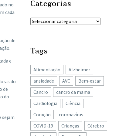
Categorias
çado no
 em cada
ração de
ação.
Tags
gada e
Alimentação
Alzheimer
ansiedade
AVC
Bem-estar
doras do
o de
Cancro
cancro da mama
ão do
Cardiologia
Ciência
Coração
coronavírus
e sejam
COVID-19
Crianças
Cérebro