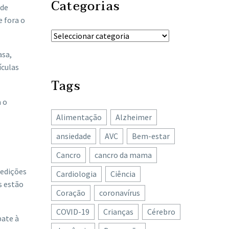
Categorias
 de
e fora o
asa,
ículas
Tags
a o
Alimentação
Alzheimer
ansiedade
AVC
Bem-estar
Cancro
cancro da mama
medições
Cardiologia
Ciência
s estão
Coração
coronavírus
COVID-19
Crianças
Cérebro
bate à