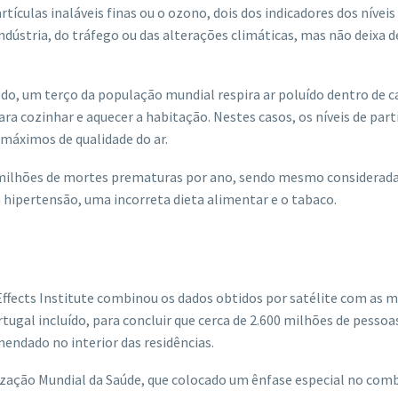
rtículas
inaláveis
finas ou o ozono, dois dos
indicadores dos níveis
dústria, do tráfego ou das alterações climáticas, mas não deixa d
odo, um terço da população mundial respira ar poluído dentro de c
ra cozinhar e aquecer a habitação. Nestes casos, os níveis de part
 máximos de qualidade do ar.
6,5 milhões de mortes prematuras por ano, sendo mesmo considerad
da hipertensão, uma incorreta dieta alimentar e o tabaco.
ffects Institute combinou os dados obtidos por satélite com as 
rtugal incluído, para concluir que cerca de 2.600 milhões de pessoa
endado no interior das residências.
nização Mundial da Saúde, que colocado um ênfase especial no com