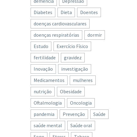
demência
Depressão
Diabetes
Dieta
Doentes
doenças cardiovasculares
doenças respiratórias
dormir
Estudo
Exercício Físico
fertilidade
gravidez
Inovação
investigação
Medicamentos
mulheres
nutrição
Obesidade
Oftalmologia
Oncologia
pandemia
Prevenção
Saúde
saúde mental
Saúde oral
Sono
Stress
Tabaco