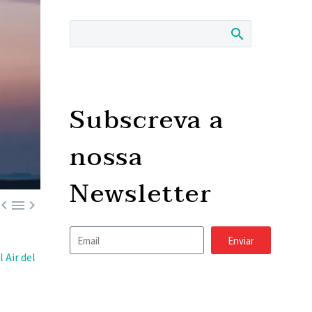
Subscreva a
nossa
Newsletter



Enviar
 Air del