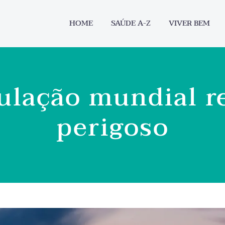
HOME
SAÚDE A-Z
VIVER BEM
lação mundial r
perigoso