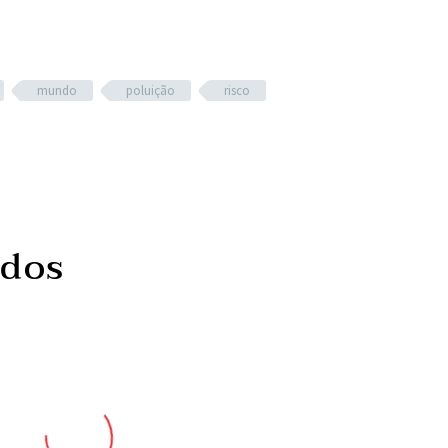
mundo
poluição
risco
ados