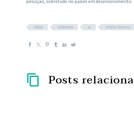
poluição, sobretudo no países em desenvolvimento.
alerta
ambiente
ar
Interior (Demo)
Posts relacion