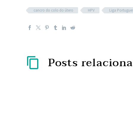
cancro do colo do útero
HPV
Liga Portugue
Posts relacion