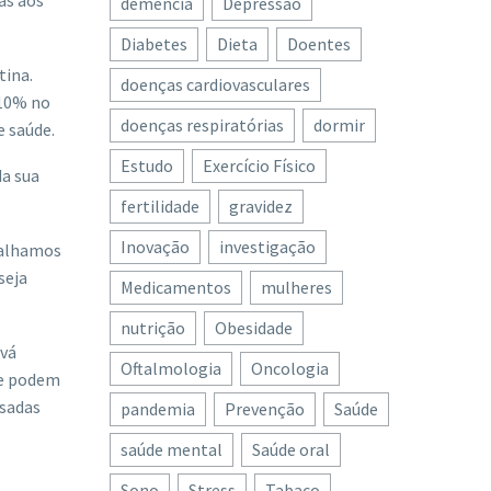
as aos
demência
Depressão
Diabetes
Dieta
Doentes
tina.
doenças cardiovasculares
 10% no
doenças respiratórias
dormir
e saúde.
Estudo
Exercício Físico
a sua
fertilidade
gravidez
Inovação
investigação
abalhamos
seja
Medicamentos
mulheres
nutrição
Obesidade
 vá
Oftalmologia
Oncologia
ue podem
usadas
pandemia
Prevenção
Saúde
saúde mental
Saúde oral
Sono
Stress
Tabaco