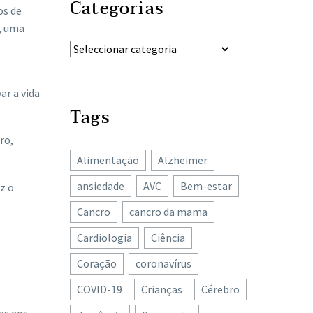
Categorias
os de
a, uma
ar a vida
Tags
ro,
Alimentação
Alzheimer
ansiedade
AVC
Bem-estar
z o
Cancro
cancro da mama
Cardiologia
Ciência
Coração
coronavírus
COVID-19
Crianças
Cérebro