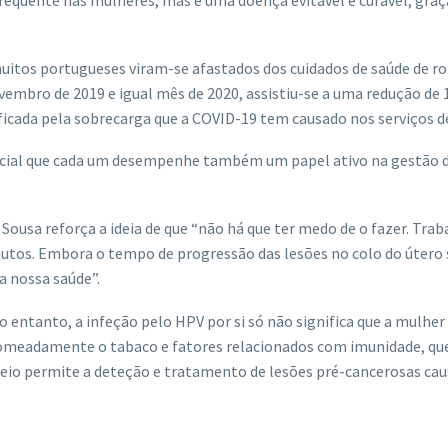
 frequente nas mulheres, mas é uma doença evitável e curável, graç
itos portugueses viram-se afastados dos cuidados de saúde de ro
embro de 2019 e igual mês de 2020, assistiu-se a uma redução de
ificada pela sobrecarga que a COVID-19 tem causado nos serviços d
encial que cada um desempenhe também um papel ativo na gestão d
a Sousa reforça a ideia de que “não há que ter medo de o fazer. Tr
utos. Embora o tempo de progressão das lesões no colo do útero 
a nossa saúde”.
o entanto, a infeção pelo HPV por si só não significa que a mulher
 nomeadamente o tabaco e fatores relacionados com imunidade, q
treio permite a deteção e tratamento de lesões pré-cancerosas ca