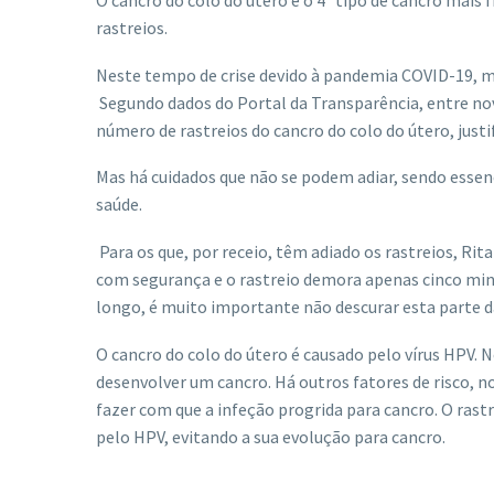
O cancro do colo do útero é o 4º tipo de cancro mais
rastreios.
Neste tempo de crise devido à pandemia COVID-19, mu
Segundo dados do Portal da Transparência, entre nov
número de rastreios do cancro do colo do útero, just
Mas há cuidados que não se podem adiar, sendo ess
saúde.
Para os que, por receio, têm adiado os rastreios, Rit
com segurança e o rastreio demora apenas cinco min
longo, é muito importante não descurar esta parte d
O cancro do colo do útero é causado pelo vírus HPV. N
desenvolver um cancro. Há outros fatores de risco,
fazer com que a infeção progrida para cancro. O ras
pelo HPV, evitando a sua evolução para cancro.