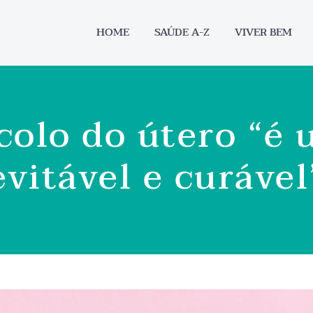
HOME
SAÚDE A-Z
VIVER BEM
colo do útero “é
evitável e curável