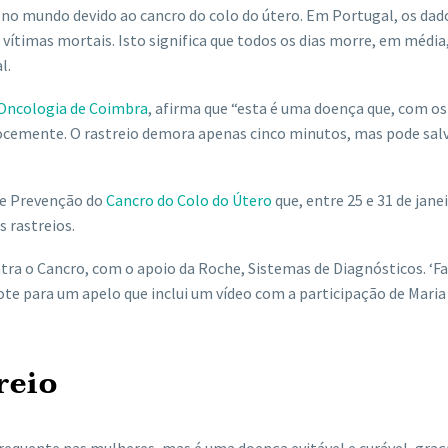
 no mundo devido ao cancro do colo do útero. Em Portugal, os dad
vítimas mortais. Isto significa que todos os dias morre, em médi
l.
 Oncologia de Coimbra
, afirma que “esta é uma doença que, com os
cocemente. O rastreio demora apenas cinco minutos, mas pode salv
de Prevenção do
Cancro do Colo do Útero
que, entre 25 e 31 de janei
s rastreios.
ra o Cancro, com o apoio da Roche, Sistemas de Diagnósticos. ‘Fa
mote para um apelo que inclui um vídeo com a participação de Maria
reio