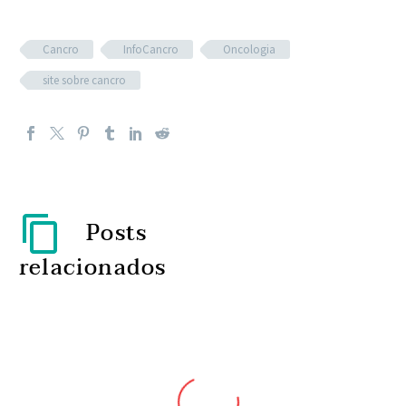
Cancro
InfoCancro
Oncologia
site sobre cancro
Posts
relacionados