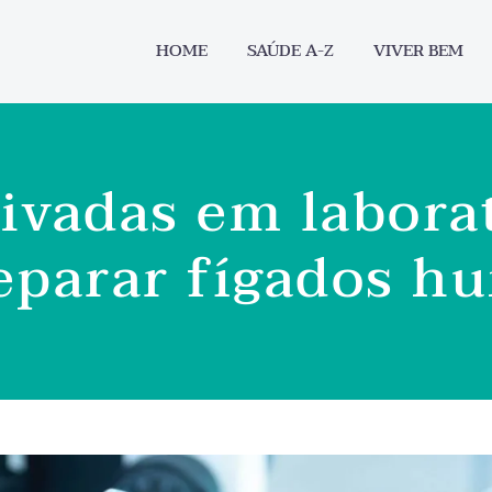
HOME
SAÚDE A-Z
VIVER BEM
tivadas em labora
reparar fígados h