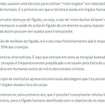
nido, usaram uma técnica para cultivar “mini-orgãos” em laborató
gado humano. É a primeira vez que a técnica é usada em órgãos hum
 tratar doenças do fígado, ou seja, o uso de ‘mini-ductos biliares’
restaurar a saúde do próprio fígado de um doente ou para reparar
da assim possam ser usados ​​para transplante.
ão de resíduos do fígado, e é o seu mau funcionamento que é resp
 70% das crianças.
ontrar alternativas. É aqui que entram em cena as terapias basea
 terapias é frequentemente prejudicado e atrasado pela falta de 
ácia em humanos antes do início dos ensaios clínicos.
grupo de cientistas apresenta uma nova abordagem que tira prove
 órgãos doados fora do corpo.
onstrar, pela primeira vez, que é possível transplantar células b
citos, para o fígado humano danificado com o objetivo de os repar