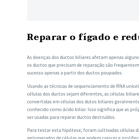
Reparar o fígado e red
As doenças dos ductos biliares afetam apenas alguns
os ductos que precisam de reparação são frequentem
sucesso apenas a partir dos ductos poupados.
Usando as técnicas de sequenciamento de RNA unicelu
células dos ductos sejam diferentes, as células bilia
convertidas em células dos dutos biliares geralment
conhecido como ácido biliar. Isso significa que as p
ser usadas para reparar ductos destruídos.
Para testar esta hipótese, foram cultivadas células 
aglomerados de células que podem crescer e prolife