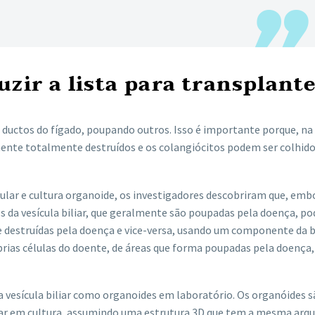
uzir a lista para transplant
 ductos do fígado, poupando outros. Isso é importante porque, na
ente totalmente destruídos e os colangiócitos podem ser colhid
lar e cultura organoide, os investigadores descobriram que, emb
res da vesícula biliar, que geralmente são poupadas pela doença, p
e destruídas pela doença e vice-versa, usando um componente da b
róprias células do doente, de áreas que forma poupadas pela doenç
da vesícula biliar como organoides em laboratório. Os organóides 
rar em cultura, assumindo uma estrutura 3D que tem a mesma arqu