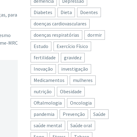
demência
Depressão
Diabetes
Dieta
Doentes
ças, para
doenças cardiovasculares
doenças respiratórias
dormir
mesmo
lcome-MRC
Estudo
Exercício Físico
fertilidade
gravidez
Inovação
investigação
Medicamentos
mulheres
nutrição
Obesidade
Oftalmologia
Oncologia
pandemia
Prevenção
Saúde
saúde mental
Saúde oral
Sono
Stress
Tabaco