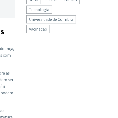
Tecnologia
Universidade de Coimbra
es
Vacinação
 doença,
os com
ora as
odem ser
ílis
a, podem
são
itetura