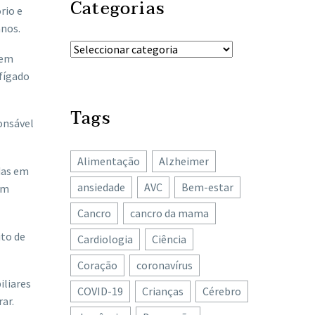
Categorias
rio e
anos.
 em
 fígado
Tags
onsável
Alimentação
Alzheimer
das em
ansiedade
AVC
Bem-estar
um
Cancro
cancro da mama
ito de
Cardiologia
Ciência
Coração
coronavírus
iliares
COVID-19
Crianças
Cérebro
ar.