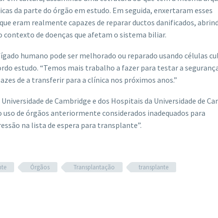
ticas da parte do órgão em estudo. Em seguida, enxertaram esses
m que eram realmente capazes de reparar ductos danificados, abrin
 contexto de doenças que afetam o sistema biliar.
fígado humano pode ser melhorado ou reparado usando células cu
iordo estudo. “Temos mais trabalho a fazer para testar a segurança
es de a transferir para a clínica nos próximos anos.”
 Universidade de Cambridge e dos Hospitais da Universidade de Ca
o uso de órgãos anteriormente considerados inadequados para
ressão na lista de espera para transplante”.
nte
Órgãos
Transplantação
transplante