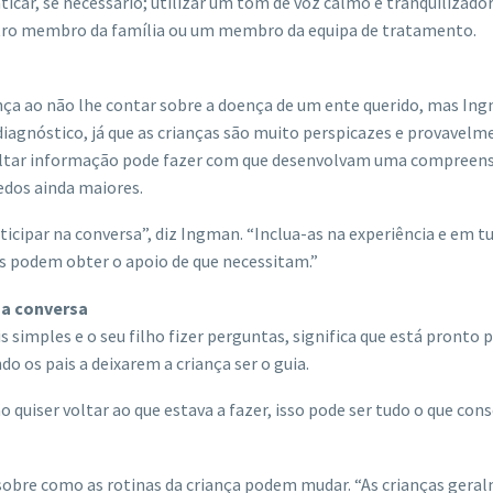
aticar, se necessário; utilizar um tom de voz calmo e tranquilizad
 outro membro da família ou um membro da equipa de tratamento.
ança ao não lhe contar sobre a doença de um ente querido, mas In
iagnóstico, já que as crianças são muito perspicazes e provavelm
Ocultar informação pode fazer com que desenvolvam uma compreen
edos ainda maiores.
ticipar na conversa”, diz Ingman. “Inclua-as na experiência e em t
dos podem obter o apoio de que necessitam.”
 a conversa
mples e o seu filho fizer perguntas, significa que está pronto 
do os pais a deixarem a criança ser o guia.
o quiser voltar ao que estava a fazer, isso pode ser tudo o que con
s sobre como as rotinas da criança podem mudar. “As crianças gera