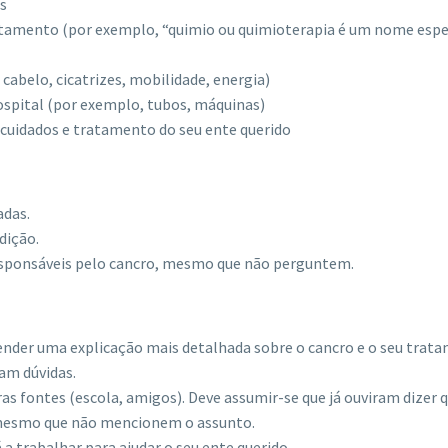
s
atamento (por exemplo, “quimio ou quimioterapia é um nome espe
abelo, cicatrizes, mobilidade, energia)
ospital (por exemplo, tubos, máquinas)
cuidados e tratamento do seu ente querido
adas.
dição.
esponsáveis ​​pelo cancro, mesmo que não perguntem.
ender uma explicação mais detalhada sobre o cancro e o seu trat
ham dúvidas.
s fontes (escola, amigos). Deve assumir-se que já ouviram dizer 
, mesmo que não mencionem o assunto.
a trabalhar para ajudar o seu ente querido.