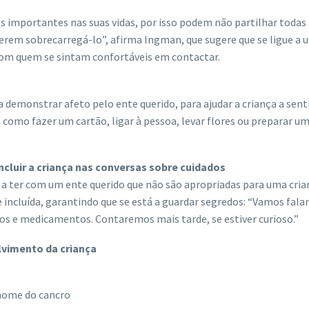
s importantes nas suas vidas, por isso podem não partilhar todas 
rem sobrecarregá-lo”, afirma Ingman, que sugere que se ligue a 
om quem se sintam confortáveis ​​em contactar.
demonstrar afeto pelo ente querido, para ajudar a criança a sent
s como fazer um cartão, ligar à pessoa, levar flores ou preparar u
incluir a criança nas conversas sobre cuidados
 a ter com um ente querido que não são apropriadas para uma cria
 incluída, garantindo que se está a guardar segredos: “Vamos fala
os e medicamentos. Contaremos mais tarde, se estiver curioso.”
lvimento da criança
 nome do cancro