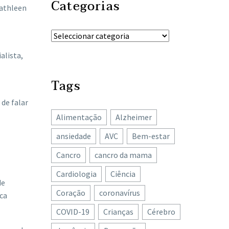
Categorias
Kathleen
alista,
Tags
 de falar
Alimentação
Alzheimer
ansiedade
AVC
Bem-estar
Cancro
cancro da mama
Cardiologia
Ciência
de
Coração
coronavírus
ica
COVID-19
Crianças
Cérebro