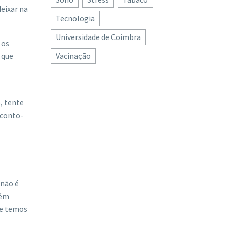
eixar na
Tecnologia
Universidade de Coimbra
 os
 que
Vacinação
, tente
 conto-
 não é
bém
ue temos