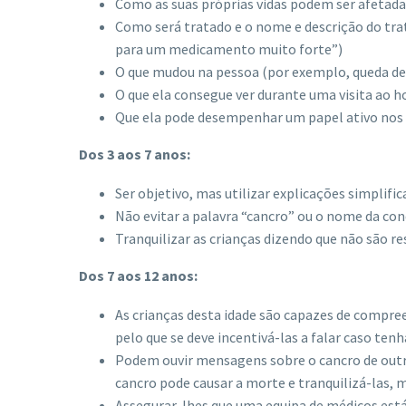
Como as suas próprias vidas podem ser afetada
Como será tratado e o nome e descrição do tr
para um medicamento muito forte”)
O que mudou na pessoa (por exemplo, queda de c
O que ela consegue ver durante uma visita ao h
Que ela pode desempenhar um papel ativo nos 
Dos 3 aos 7 anos:
Ser objetivo, mas utilizar explicações simplific
Não evitar a palavra “cancro” ou o nome da con
Tranquilizar as crianças dizendo que não são r
Dos 7 aos 12 anos:
As crianças desta idade são capazes de compre
pelo que se deve incentivá-las a falar caso ten
Podem ouvir mensagens sobre o cancro de outra
cancro pode causar a morte e tranquilizá-las
Assegurar-lhes que uma equipa de médicos está 