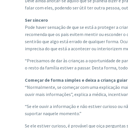
Deve ainda anotar-se aquilo que se planeia dizer e pr
falar com eles, podendo ser útil ter outra pessoa,
Ser sincero
Pode haver sensação de que se está a proteger a cri
recomenda que os pais evitem mentir ou esconder o d
sentirão que algo está errado de qualquer forma. 
imprecisa do que está a acontecer ou interiorizem m
“Precisamos de dar às crianças a oportunidade de par
o resto da família estiver a passar. Desta forma, to
Começar de forma simples e deixa a criança guiar
“Normalmente, se começar com uma explicação mais si
ouvir mais informações”, explica a médica, incentivan
“Se ele ouvir a informação e não estiver curioso ou nã
suportar naquele momento.”
Se ele estiver curioso, é provável que oiça pergunta