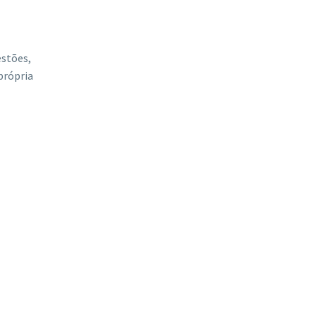
stões,
própria