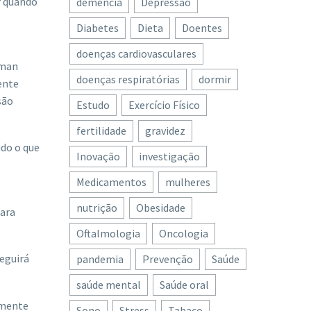
or quando
demência
Depressão
Diabetes
Dieta
Doentes
doenças cardiovasculares
gman
doenças respiratórias
dormir
ente
são
Estudo
Exercício Físico
fertilidade
gravidez
udo o que
Inovação
investigação
Medicamentos
mulheres
nutrição
Obesidade
para
Oftalmologia
Oncologia
seguirá
pandemia
Prevenção
Saúde
saúde mental
Saúde oral
lmente
Sono
Stress
Tabaco