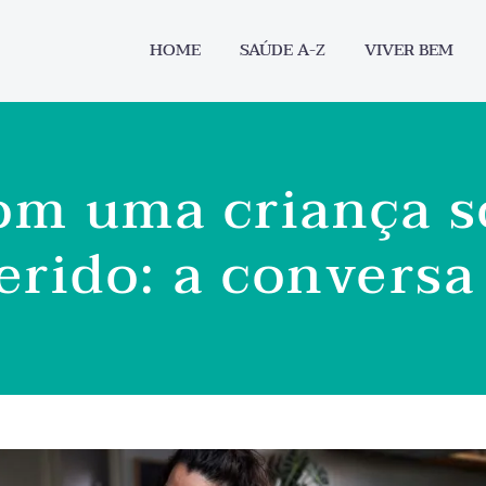
HOME
SAÚDE A-Z
VIVER BEM
om uma criança s
rido: a conversa 