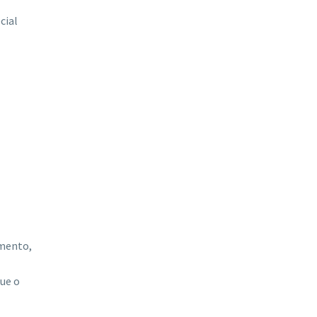
cial
amento,
que o