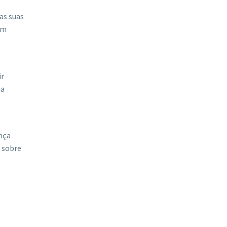
as suas
um
ir
ma
nça
r sobre