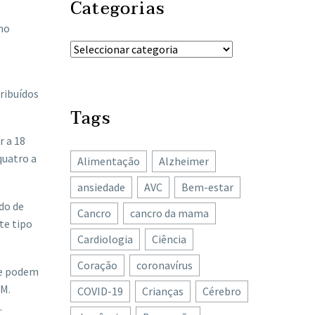
Categorias
tmo
ribuídos
Tags
r a 18
quatro a
Alimentação
Alzheimer
ansiedade
AVC
Bem-estar
do de
Cancro
cancro da mama
te tipo
Cardiologia
Ciência
Coração
coronavírus
ue podem
 M.
COVID-19
Crianças
Cérebro
.