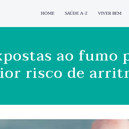
HOME
SAÚDE A-Z
VIVER BEM
xpostas ao fumo 
or risco de arri