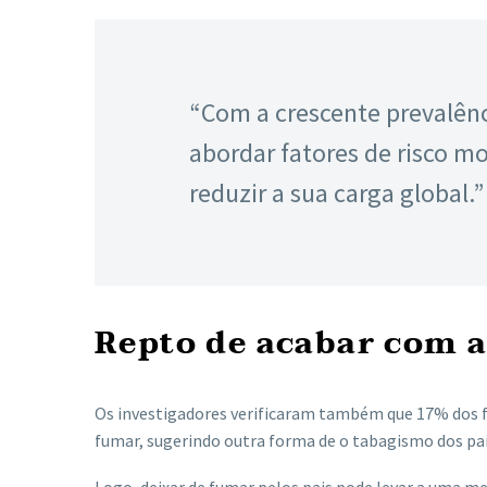
“Com a crescente prevalênci
abordar fatores de risco m
reduzir a sua carga global.”
Repto de acabar com a
Os investigadores verificaram também que 17% dos 
fumar, sugerindo outra forma de o tabagismo dos pais
Logo, deixar de fumar pelos pais pode levar a uma me