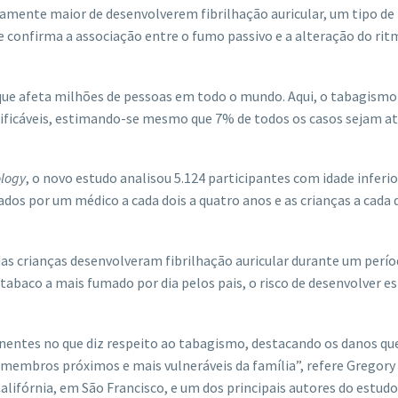
vamente maior de desenvolverem fibrilhação auricular, um tipo de
ue confirma a associação entre o fumo passivo e a alteração do ri
que afeta milhões de pessoas em todo o mundo. Aqui, o tabagismo
odificáveis, estimando-se mesmo que 7% de todos os casos sejam at
ology
, o novo estudo analisou 5.124 participantes com idade inferio
ados por um médico a cada dois a quatro anos e as crianças a cada 
 das crianças desenvolveram fibrilhação auricular durante um perío
baco a mais fumado por dia pelos pais, o risco de desenvolver es
nentes no que diz respeito ao tabagismo, destacando os danos q
membros próximos e mais vulneráveis ​​da família”, refere Gregory
alifórnia, em São Francisco, e um dos principais autores do estudo