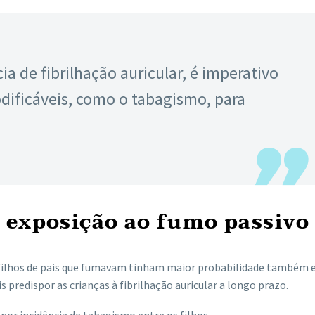
a de fibrilhação auricular, é imperativo
odificáveis, como o tabagismo, para
 exposição ao fumo passivo
filhos de pais que fumavam tinham maior probabilidade também e
 predispor as crianças à fibrilhação auricular a longo prazo.
nor incidência de tabagismo entre os filhos.