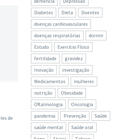
demência
Depressão
Diabetes
Dieta
Doentes
doenças cardiovasculares
doenças respiratórias
dormir
Estudo
Exercício Físico
fertilidade
gravidez
Inovação
investigação
Medicamentos
mulheres
nutrição
Obesidade
Oftalmologia
Oncologia
pandemia
Prevenção
Saúde
les de
saúde mental
Saúde oral
Sono
Stress
Tabaco