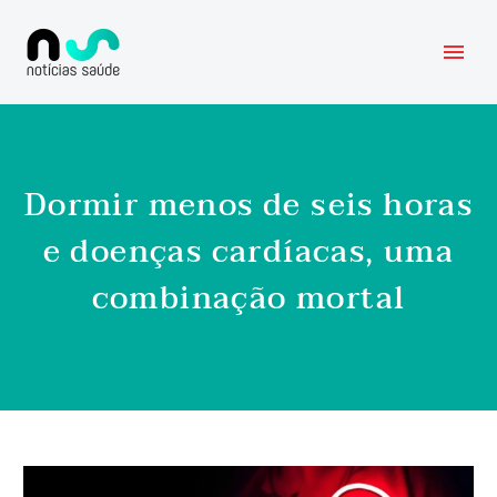
Dormir menos de seis horas
e doenças cardíacas, uma
combinação mortal