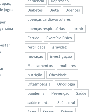
demência
Depressão
 Japão,
de jogos
Diabetes
Dieta
Doentes
doenças cardiovasculares
uper
 genuína
doenças respiratórias
dormir
Estudo
Exercício Físico
-estar
fertilidade
gravidez
o
Inovação
investigação
Medicamentos
mulheres
ar
a
nutrição
Obesidade
Oftalmologia
Oncologia
pandemia
Prevenção
Saúde
saúde mental
Saúde oral
Sono
Stress
Tabaco