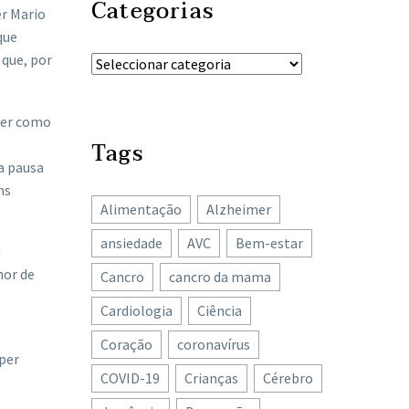
Categorias
er Mario
que
 que, por
der como
Tags
a pausa
ns
Alimentação
Alzheimer
ansiedade
AVC
Bem-estar
m
nor de
Cancro
cancro da mama
Cardiologia
Ciência
Coração
coronavírus
per
COVID-19
Crianças
Cérebro