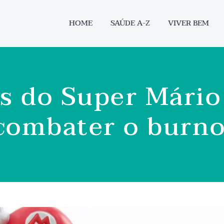
HOME
SAÚDE A-Z
VIVER BEM
s do Super Mário
combater o burn