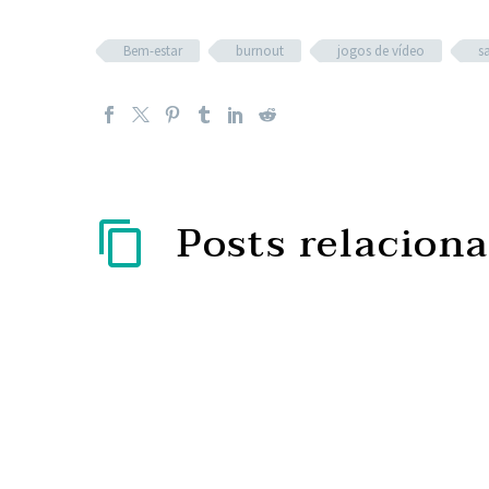
Bem-estar
burnout
jogos de vídeo
s
Posts relacion