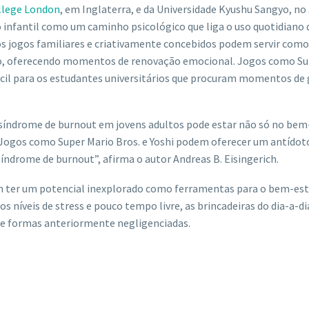
llege London
, em Inglaterra, e da Universidade Kyushu Sangyo, no
o infantil como um caminho psicológico que liga o uso quotidiano 
os jogos familiares e criativamente concebidos podem servir como
ssão, oferecendo momentos de renovação emocional. Jogos como S
ácil para os estudantes universitários que procuram momentos de
síndrome de burnout em jovens adultos pode estar não só no bem
 Jogos como Super Mario Bros. e Yoshi podem oferecer um antídot
síndrome de burnout”, afirma o autor Andreas B. Eisingerich.
 ter um potencial inexplorado como ferramentas para o bem-est
 níveis de stress e pouco tempo livre, as brincadeiras do dia-a-di
 de formas anteriormente negligenciadas.