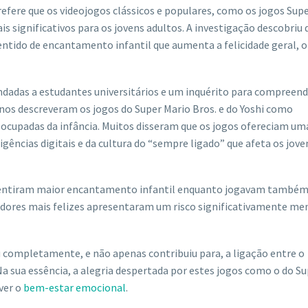
 refere que os videojogos clássicos e populares, como os jogos Sup
s significativos para os jovens adultos. A investigação descobriu 
ntido de encantamento infantil que aumenta a felicidade geral, o
undadas a estudantes universitários e um inquérito para compreen
unos descreveram os jogos do Super Mario Bros. e do Yoshi como
eocupadas da infância. Muitos disseram que os jogos ofereciam um
gências digitais e da cultura do “sempre ligado” que afeta os jove
 sentiram maior encantamento infantil enquanto jogavam també
ogadores mais felizes apresentaram um risco significativamente me
cou completamente, e não apenas contribuiu para, a ligação entre o
 sua essência, a alegria despertada por estes jogos como o do Su
ver o
bem-estar emocional
.