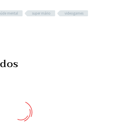
aúde mental
super mário
videogames
ados