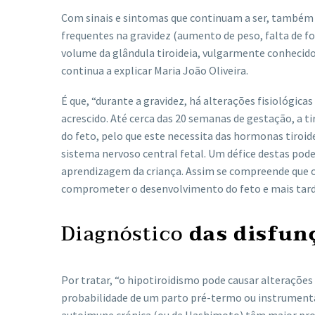
Com sinais e sintomas que continuam a ser, também d
frequentes na gravidez (aumento de peso, falta de f
volume da glândula tiroideia, vulgarmente conhecido
continua a explicar Maria João Oliveira.
É que, “durante a gravidez, há alterações fisiológic
acrescido. Até cerca das 20 semanas de gestação, a t
do feto, pelo que este necessita das hormonas tiroi
sistema nervoso central fetal. Um défice destas pode
aprendizagem da criança. Assim se compreende que 
comprometer o desenvolvimento do feto e mais tarde
Diagnóstico
das disfunç
Por tratar, “o hipotiroidismo pode causar alterações
probabilidade de um parto pré-termo ou instrumenta
autoimune crónica (ou de Hashimoto) têm maior prob