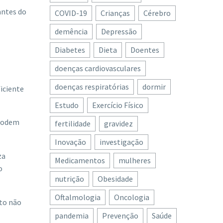
antes do
COVID-19
Crianças
Cérebro
demência
Depressão
Diabetes
Dieta
Doentes
doenças cardiovasculares
doenças respiratórias
dormir
iciente
Estudo
Exercício Físico
 podem
fertilidade
gravidez
Inovação
investigação
za
Medicamentos
mulheres
o
nutrição
Obesidade
Oftalmologia
Oncologia
cto não
pandemia
Prevenção
Saúde