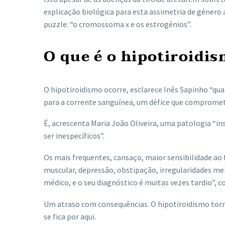
explicação biológica para esta assimetria de género
puzzle: “o cromossoma x e os estrogénios”.
O que é o hipotiroidi
O hipotiroidismo ocorre, esclarece Inês Sapinho “qu
para a corrente sanguínea, um défice que comprome
É, acrescenta Maria João Oliveira, uma patologia “i
ser inespecíficos”.
Os mais frequentes, cansaço, maior sensibilidade ao 
muscular, depressão, obstipação, irregularidades me
médico, e o seu diagnóstico é muitas vezes tardio”, 
Um atraso com consequências. O hipotiroidismo torna
se fica por aqui.