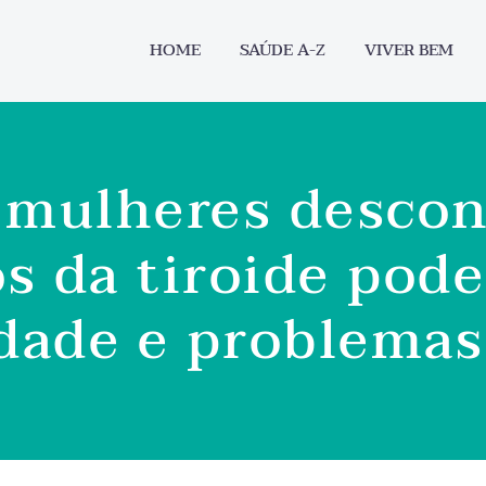
HOME
SAÚDE A-Z
VIVER BEM
 mulheres desco
os da tiroide pod
idade e problema