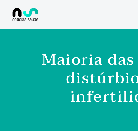
Maioria das
distúrbi
infertil