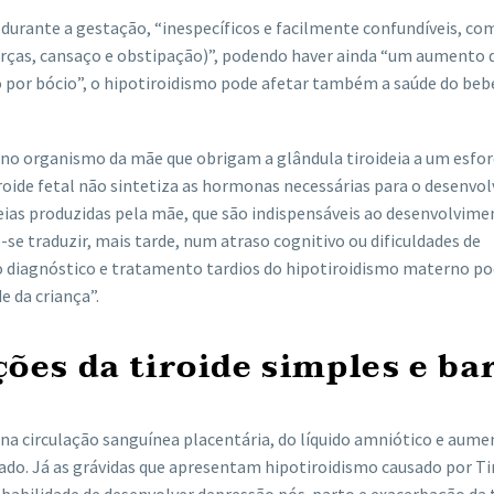
urante a gestação, “inespecíficos e facilmente confundíveis, co
orças, cansaço e obstipação)”, podendo haver ainda “um aumento 
 por bócio”, o hipotiroidismo pode afetar também a saúde do beb
as no organismo da mãe que obrigam a glândula tiroideia a um esfo
iroide fetal não sintetiza as hormonas necessárias para o desenv
deias produzidas pela mãe, que são indispensáveis ao desenvolvime
-se traduzir, mais tarde, num atraso cognitivo ou dificuldades de
o diagnóstico e tratamento tardios do hipotiroidismo materno p
 da criança”.
ões da tiroide simples e ba
 na circulação sanguínea placentária, do líquido amniótico e aume
do. Já as grávidas que apresentam hipotiroidismo causado por Ti
abilidade de desenvolver depressão pós-parto e exacerbação da t