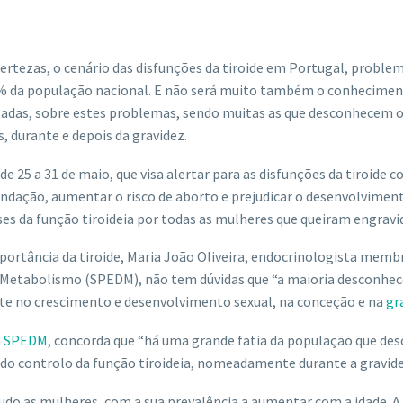
rtezas, o cenário das disfunções da tiroide em Portugal, problem
0% da população nacional. E não será muito também o conhecimen
tadas, sobre estes problemas, sendo muitas as que desconhecem 
, durante e depois da gravidez.
de 25 a 31 de maio, que visa alertar para as disfunções da tiroide 
undação, aumentar o risco de aborto e prejudicar o desenvolvimen
es da função tiroideia por todas as mulheres que queiram engravid
portância da tiroide, Maria João Oliveira, endocrinologista memb
 Metabolismo (SPEDM), não tem dúvidas que “a maioria desconhec
te no crescimento e desenvolvimento sexual, na conceção e na
gr
a
SPEDM
, concorda que “há uma grande fatia da população que de
do controlo da função tiroideia, nomeadamente durante a gravide
tudo as mulheres, com a sua prevalência a aumentar com a idade. A