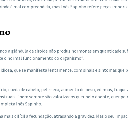
 ainda é mal compreendida, mas Inês Sapinho refere peças import
smo
ando a glândula da tiroide não produz hormonas em quantidade suf
te o normal funcionamento do organismo”.
nsidiosa, que se manifesta lentamente, com sinais e sintomas que
frio, queda de cabelo, pele seca, aumento de peso, edemas, fraque
nstruais, “nem sempre são valorizados quer pelo doente, quer pel
completa Inês Sapinho.
 mais difícil a fecundação, atrasando a gravidez. Mas o seu impa