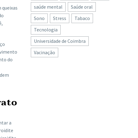
saúde mental
Saúde oral
m queixas
do
Sono
Stress
Tabaco
é,
Tecnologia
Universidade de Coimbra
rço
olvimento
Vacinação
nto do
odem
rato
ntar a
roidite
iroidite