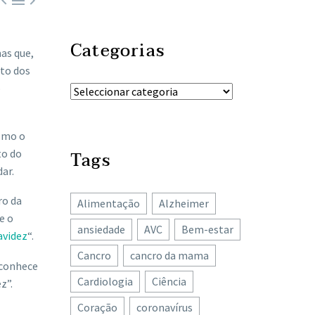



Categorias
as que,
to dos
o
como o
to do
Tags
ar.
ro da
Alimentação
Alzheimer
e o
ansiedade
AVC
Bem-estar
avidez
“.
Cancro
cancro da mama
sconhece
Cardiologia
Ciência
z”.
Coração
coronavírus