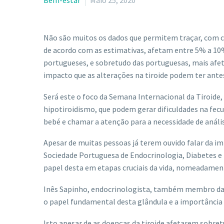
Bem-estar
Maio 25, 2020
Não são muitos os dados que permitem traçar, com ce
de acordo com as estimativas, afetam entre 5% a 1
portugueses, e sobretudo das portuguesas, mais afe
impacto que as alterações na tiroide podem ter antes
Será este o foco da Semana Internacional da Tiroide, 
hipotiroidismo, que podem gerar dificuldades na fec
bebé e chamar a atenção para a necessidade de anális
Apesar de muitas pessoas já terem ouvido falar da im
Sociedade Portuguesa de Endocrinologia, Diabetes e
papel desta em etapas cruciais da vida, nomeadamen
Inês Sapinho, endocrinologista, também membro d
o papel fundamental desta glândula e a importância 
Isto apesar de as doenças da tiroide afetarem sobre