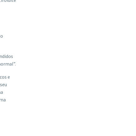
o
do
endidos
normal”.
cos e
 seu
na
uma