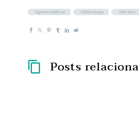
lágrimas artificiais
Oftalmologia
olho seco
Posts relacion