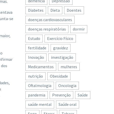
demência
Depressão
omas.
Diabetes
Dieta
Doentes
sentava
junta-se
doenças cardiovasculares
doenças respiratórias
dormir
maior,
Estudo
Exercício Físico
fertilidade
gravidez
ho
Inovação
investigação
nfirmar
e dos
Medicamentos
mulheres
nutrição
Obesidade
dades,
Oftalmologia
Oncologia
m
pandemia
Prevenção
Saúde
m
saúde mental
Saúde oral
Sono
Stress
Tabaco