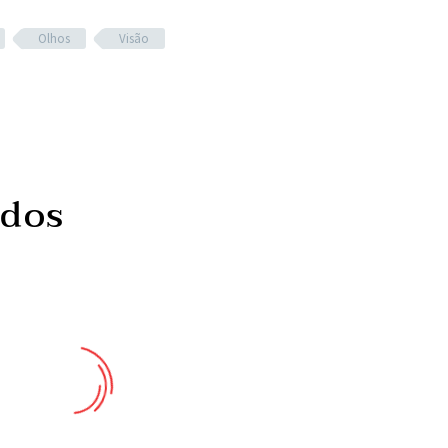
Olhos
Visão
ados