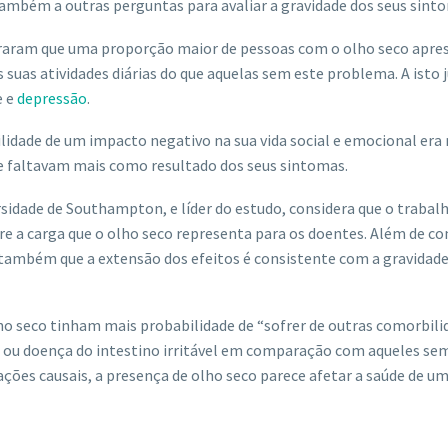
ambém a outras perguntas para avaliar a gravidade dos seus sint
raram que uma proporção maior de pessoas com o olho seco apre
 suas atividades diárias do que aquelas sem este problema. A isto 
e e
depressão
.
lidade de um impacto negativo na sua vida social e emocional era 
e faltavam mais como resultado dos seus sintomas.
sidade de Southampton, e líder do estudo, considera que o trabal
e a carga que o olho seco representa para os doentes. Além de co
s também que a extensão dos efeitos é consistente com a gravidad
lho seco tinham mais probabilidade de “sofrer de outras comorbili
ção ou doença do intestino irritável em comparação com aqueles se
ões causais, a presença de olho seco parece afetar a saúde de u