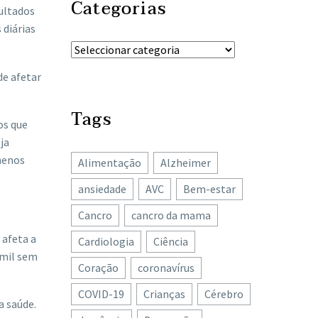
Categorias
sultados
 diárias
e afetar
Tags
os que
ja
menos
Alimentação
Alzheimer
ansiedade
AVC
Bem-estar
Cancro
cancro da mama
 afeta a
Cardiologia
Ciência
 mil sem
Coração
coronavírus
COVID-19
Crianças
Cérebro
a saúde.