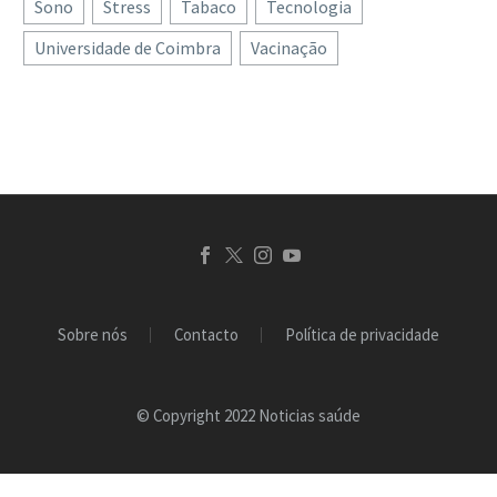
Sono
Stress
Tabaco
Tecnologia
Hospital Garcia de Orta
sangue podem agora
Universidade de Coimbra
Vacinação
(HGO), em Almada,
agendar a…
obteve a aprovação, por
parte da Agência…
Sobre nós
Contacto
Política de privacidade
© Copyright 2022 Noticias saúde