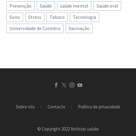
Prevenção
dignas de um verão que,
Saúde
saúde mental
Saúde oral
já se fazem sentir alguns
partilha…
até aqui, parecia
bons dias de praia de…
Sono
Stress
Tabaco
Tecnologia
envergonhado, a
Universidade de Coimbra
Vacinação
convidarem a passeios e
viagens, a Direção-
Geral…
Sobre nós
Contacto
Política de privacidade
© Copyright 2022 Noticias saúde