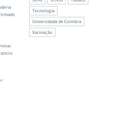
oderia
Tecnologia
nfirmado
Universidade de Coimbra
Vacinação
rminar
 cancro
s
er