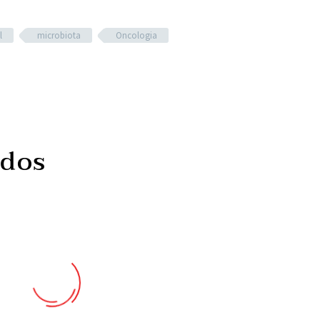
l
microbiota
Oncologia
ados