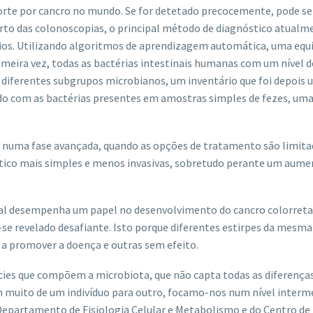
morte por cancro no mundo. Se for detetado precocemente, pode se
orto das colonoscopias, o principal método de diagnóstico atual
ios. Utilizando algoritmos de aprendizagem automática, uma equ
primeira vez, todas as bactérias intestinais humanas com um nível d
iferentes subgrupos microbianos, um inventário que foi depois u
rdo com as bactérias presentes em amostras simples de fezes, um
 numa fase avançada, quando as opções de tratamento são limita
stico mais simples e menos invasivas, sobretudo perante um aum
nal desempenha um papel no desenvolvimento do cancro colorreta
m-se revelado desafiante. Isto porque diferentes estirpes da mesma
a promover a doença e outras sem efeito.
cies que compõem a microbiota, que não capta todas as diferença
iam muito de um indivíduo para outro, focamo-nos num nível interm
 Departamento de Fisiologia Celular e Metabolismo e do Centro de