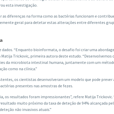
rou esta investigação.
tar as diferenças na forma como as bactérias funcionam e contrib
emente geral para detetar estas alterações entre diferentes gru
na
e dados. “Enquanto bioinformata, o desafio foi criar uma aborda
a Matija Trickovic, primeira autora deste estudo. “Desenvolvemos
cies da microbiota intestinal humana, juntamente com um métod
ação como na clínica.”
stentes, os cientistas desenvolveram um modelo que pode prever 
actérias presentes nas amostras de fezes.
, os resultados foram impressionantes”, refere Matija Trickovic.
resultado muito próximo da taxa de deteção de 94% alcançada pe
eteção não invasivos atuais.”