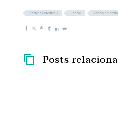
bactérias intestinais
Cancro
cancro colorreta
Posts relacion