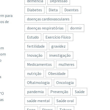
demência
Depressão
Diabetes
Dieta
Doentes
uem para
doenças cardiovasculares
pos de
doenças respiratórias
dormir
Estudo
Exercício Físico
fertilidade
gravidez
gem
 com
Inovação
investigação
o
Medicamentos
mulheres
nutrição
Obesidade
a
Oftalmologia
Oncologia
pandemia
Prevenção
Saúde
 “O
las
saúde mental
Saúde oral
Sono
Stress
Tabaco