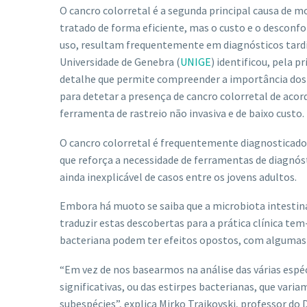
O cancro colorretal é a segunda principal causa de 
tratado de forma eficiente, mas o custo e o desconf
uso, resultam frequentemente em diagnósticos tard
Universidade de Genebra (
UNIGE
) identificou, pela 
detalhe que permite compreender a importância dos d
para detetar a presença de cancro colorretal de aco
ferramenta de rastreio não invasiva e de baixo custo.
O cancro colorretal é frequentemente diagnosticado
que reforça a necessidade de ferramentas de diagnó
ainda inexplicável de casos entre os jovens adultos.
Embora há muoto se saiba que a microbiota intesti
traduzir estas descobertas para a prática clínica te
bacteriana podem ter efeitos opostos, com algumas 
“Em vez de nos basearmos na análise das várias espé
significativas, ou das estirpes bacterianas, que var
subespécies”, explica Mirko Trajkovski, professor do