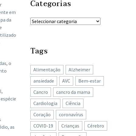
Categorias
r
mente em
ipa da
e
tilizado
a
Tags
das, o
Alimentação
Alzheimer
ento
ansiedade
AVC
Bem-estar
l,
Cancro
cancro da mama
 espécie
Cardiologia
Ciência
Coração
coronavírus
s
COVID-19
Crianças
Cérebro
édio, as