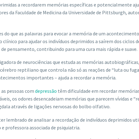
eprimidas a recordarem memórias específicas e potencialmente aju
res da Faculdade de Medicina da Universidade de Pittsburgh, auto
es do que as palavras para evocar a memória de um aconteciment
clínico para ajudar os indivíduos deprimidos a saírem dos ciclos d
de pensamento, contribuindo para uma cura mais rápida e suave.
tigadora de neurociências que estuda as memórias autobiográficas
érebro reptiliano que controla não só as reações de “luta ou fug
tecimentos importantes – ajuda a recordar a memória.
e as pessoas com
depressão
têm dificuldade em recordar memória
dáveis, os odores desencadeiam memórias que parecem vívidas e “re
la através de ligações nervosas do bolbo olfativo.
er lembrado de analisar a recordação de indivíduos deprimidos ut
 e professora associada de psiquiatria.