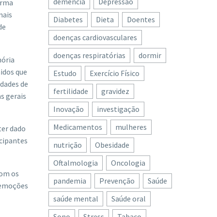
demência
Depressão
orma
mais
Diabetes
Dieta
Doentes
de
doenças cardiovasculares
doenças respiratórias
dormir
mória
midos que
Estudo
Exercício Físico
idades de
fertilidade
gravidez
s gerais
Inovação
investigação
Medicamentos
mulheres
ter dado
icipantes
nutrição
Obesidade
Oftalmologia
Oncologia
com os
pandemia
Prevenção
Saúde
 emoções
saúde mental
Saúde oral
Sono
Stress
Tabaco