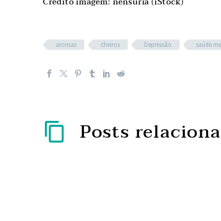
Crédito imagem:
nensuria (iStock)
aromas
cheiros
Depressão
saúde me
Posts relacion