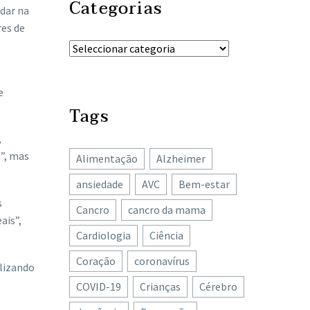
Categorias
dar na
res de
o
e
Tags
,
a”, mas
Alimentação
Alzheimer
ansiedade
AVC
Bem-estar
s
Cancro
cancro da mama
ais”,
Cardiologia
Ciência
Coração
coronavírus
ilizando
COVID-19
Crianças
Cérebro