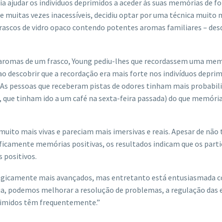
ria ajudar os indivíduos deprimidos a aceder às suas memórias de f
s e muitas vezes inacessíveis, decidiu optar por uma técnica muito 
frascos de vidro opaco contendo potentes aromas familiares – des
s aromas de um frasco, Young pediu-lhes que recordassem uma me
 ao descobrir que a recordação era mais forte nos indivíduos depri
. As pessoas que receberam pistas de odores tinham mais probabil
que tinham ido a um café na sexta-feira passada) do que memória
to mais vivas e pareciam mais imersivas e reais. Apesar de não 
ficamente memórias positivas, os resultados indicam que os part
 positivos.
ologicamente mais avançados, mas entretanto está entusiasmada 
ia, podemos melhorar a resolução de problemas, a regulação das
primidos têm frequentemente.”