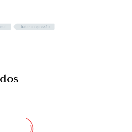
ntal
tratar a depressão
ados