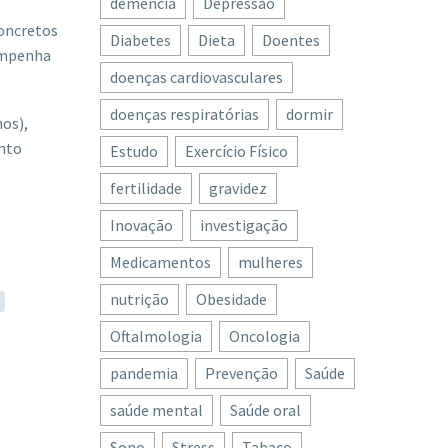
demência
Depressão
concretos
Diabetes
Dieta
Doentes
sempenha
doenças cardiovasculares
doenças respiratórias
dormir
os),
ento
Estudo
Exercício Físico
fertilidade
gravidez
Inovação
investigação
Medicamentos
mulheres
nutrição
Obesidade
Oftalmologia
Oncologia
pandemia
Prevenção
Saúde
saúde mental
Saúde oral
Sono
Stress
Tabaco