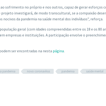
 ao sofrimento no próprio e nos outros, capaz de gerar esforços 
e projeto investigará, de modo transcultural, se a compaixão de
s nocivos da pandemia na saúde mental dos indivíduos”, reforça.
população geral (com idades compreendidas entre os 18 e os 80 an
a em empresas e instituições. A participação envolve o preenchim
 podem ser encontradas na nesta
página
.
da pandemia
novo coronavírus
pandemia
saúde mental