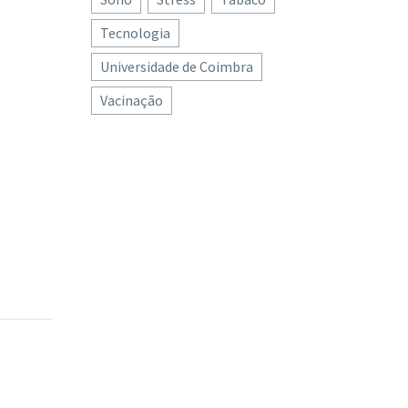
Tecnologia
Universidade de Coimbra
Vacinação
ão entrar
ormação
pesar de
 das
m todo o
 COVID-