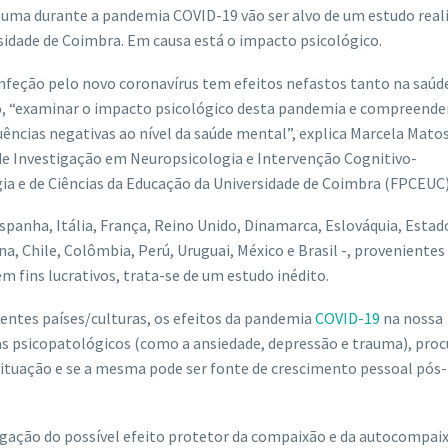
rauma durante a pandemia COVID-19 vão ser alvo de um estudo real
rsidade de Coimbra. Em causa está o impacto psicológico.
 infeção pelo novo coronavírus tem efeitos nefastos tanto na saúde
, “examinar o impacto psicológico desta pandemia e compreende
ências negativas ao nível da saúde mental”, explica Marcela Matos
de Investigação em Neuropsicologia e Intervenção Cognitivo-
a e de Ciências da Educação da Universidade de Coimbra (FPCEUC)
spanha, Itália, França, Reino Unido, Dinamarca, Eslováquia, Estad
a, Chile, Colômbia, Perú, Uruguai, México e Brasil -, provenientes
 fins lucrativos, trata-se de um estudo inédito.
entes países/culturas, os efeitos da pandemia
COVID-19
na nossa
as psicopatológicos (como a ansiedade, depressão e trauma), pro
ituação e se a mesma pode ser fonte de crescimento pessoal pós-
gação do possível efeito protetor da compaixão e da autocompaix