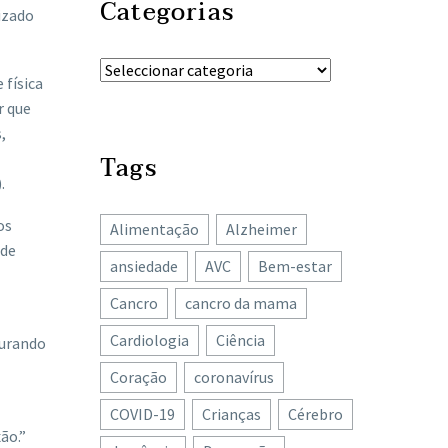
Categorias
izado
 física
r que
,
Tags
.
os
Alimentação
Alzheimer
 de
ansiedade
AVC
Bem-estar
Cancro
cancro da mama
Cardiologia
Ciência
curando
Coração
coronavírus
COVID-19
Crianças
Cérebro
ão.”