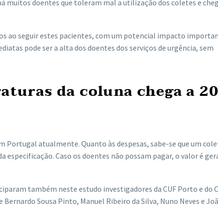
á muitos doentes que toleram mal a utilização dos coletes e ch
os ao seguir estes pacientes, com um potencial impacto importan
diatas pode ser a alta dos doentes dos serviços de urgência, sem
raturas da coluna chega a 2
m Portugal atualmente. Quanto às despesas, sabe-se que um cole
da especificação. Caso os doentes não possam pagar, o valor é ge
iciparam também neste estudo investigadores da CUF Porto e do 
 Bernardo Sousa Pinto, Manuel Ribeiro da Silva, Nuno Neves e Jo