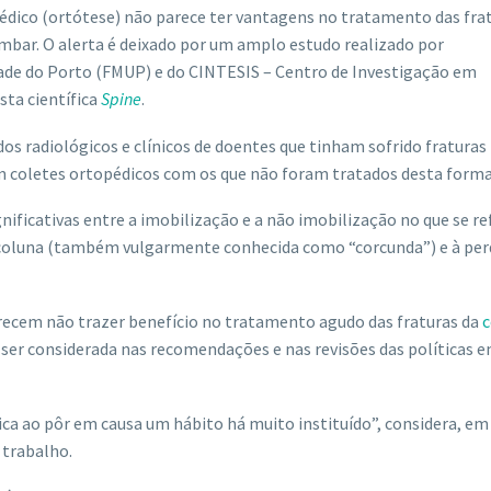
édico (ortótese) não parece ter vantagens no tratamento das fra
 lombar. O alerta é deixado por um amplo estudo realizado por
dade do Porto (FMUP) e do CINTESIS – Centro de Investigação em
sta científica
Spine
.
dos radiológicos e clínicos de doentes que tinham sofrido fraturas
 coletes ortopédicos com os que não foram tratados desta forma
nificativas entre a imobilização e a não imobilização no que se re
a coluna (também vulgarmente conhecida como “corcunda”) e à per
recem não trazer benefício no tratamento agudo das fraturas da
c
 ser considerada nas recomendações e nas revisões das políticas 
ica ao pôr em causa um hábito há muito instituído”, considera, em
 trabalho.