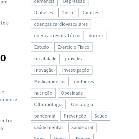
demência
Depressão
egam
Diabetes
Dieta
Doentes
te a
doenças cardiovasculares
doenças respiratórias
dormir
Estudo
Exercício Físico
00
fertilidade
gravidez
Inovação
investigação
Medicamentos
mulheres
te
nutrição
Obesidade
ralmente
Oftalmologia
Oncologia
pandemia
Prevenção
Saúde
Centro
saúde mental
Saúde oral
ão
Sono
Stress
Tabaco