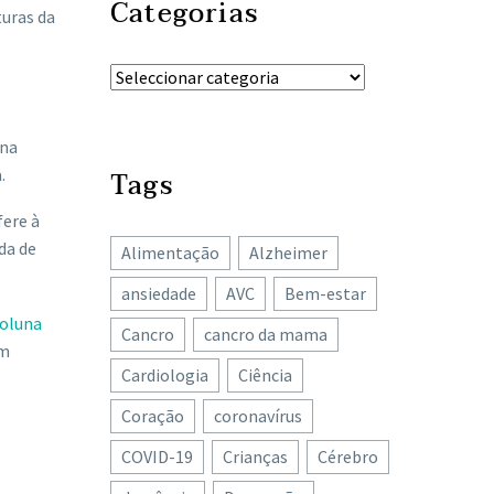
Categorias
turas da
 na
.
Tags
fere à
da de
Alimentação
Alzheimer
ansiedade
AVC
Bem-estar
oluna
Cancro
cancro da mama
em
Cardiologia
Ciência
Coração
coronavírus
COVID-19
Crianças
Cérebro