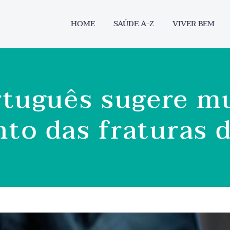
HOME
SAÚDE A-Z
VIVER BEM
rtuguês sugere m
to das fraturas 