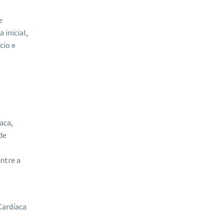
e
 inicial,
cio e
aca,
de
ntre a
Cardíaca