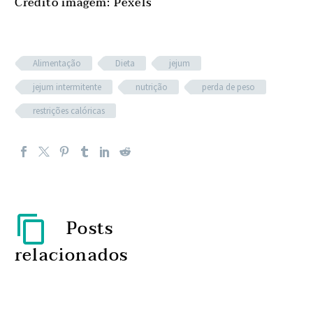
Crédito imagem: Pexels
Alimentação
Dieta
jejum
jejum intermitente
nutrição
perda de peso
restrições calóricas
Posts
relacionados