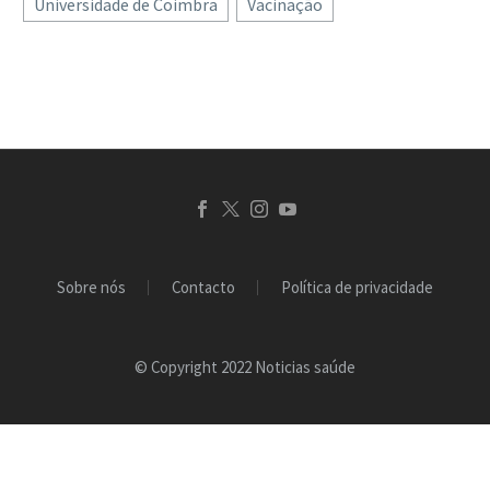
Universidade de Coimbra
Vacinação
longa duração. E muitas
são também as
diferentes…
Sobre nós
Contacto
Política de privacidade
© Copyright 2022 Noticias saúde