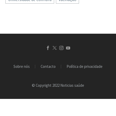
tempo…
outras jejuam por
razões…
Sobre nós
Contacto
Política de privacidade
© Copyright 2022 Noticias saúde