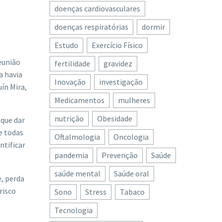
doenças cardiovasculares
doenças respiratórias
dormir
Estudo
Exercício Físico
eunião
fertilidade
gravidez
a havia
Inovação
investigação
ín Mira,
Medicamentos
mulheres
nutrição
Obesidade
 que dar
e todas
Oftalmologia
Oncologia
ntificar
pandemia
Prevenção
Saúde
saúde mental
Saúde oral
, perda
risco
Sono
Stress
Tabaco
Tecnologia