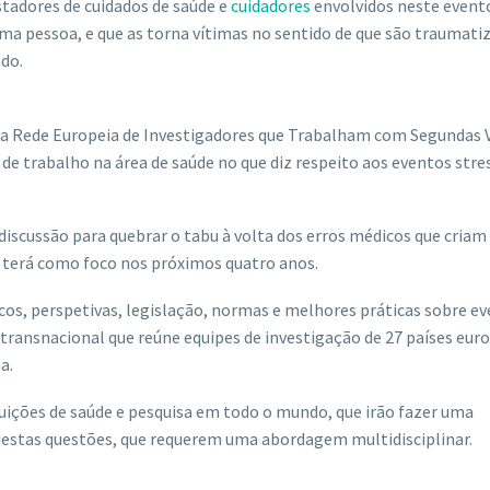
tadores de cuidados de saúde e
cuidadores
envolvidos neste event
uma pessoa, e que as torna vítimas no sentido de que são traumati
do.
 a Rede Europeia de Investigadores que Trabalham com Segundas 
a de trabalho na área de saúde no que diz respeito aos eventos stre
scussão para quebrar o tabu à volta dos erros médicos que criam
a terá como foco nos próximos quatro anos.
os, perspetivas, legislação, normas e melhores práticas sobre e
transnacional que reúne equipes de investigação de 27 países eur
a.
ituições de saúde e pesquisa em todo o mundo, que irão fazer uma
stas questões, que requerem uma abordagem multidisciplinar.