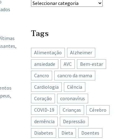
o
zados
Tags
Vítimas
ssantes,
Alimentação
Alzheimer
ansiedade
AVC
Bem-estar
Cancro
cancro da mama
Cardiologia
Ciência
ventos
opeus,
Coração
coronavírus
COVID-19
Crianças
Cérebro
demência
Depressão
Diabetes
Dieta
Doentes