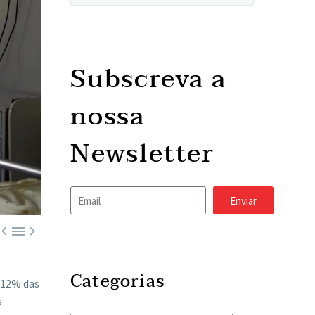
Subscreva a
nossa
Newsletter
Enviar



Categorias
 12% das
s