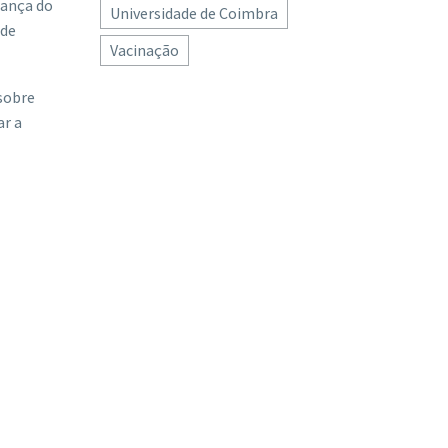
rança do
Universidade de Coimbra
ode
Vacinação
 sobre
ar a