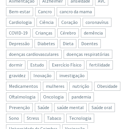
Alimentação
Alzheimer
ansiedade
AVC
é negativa, então
ecrã…
prepare-se para uma
Bem-estar
Cancro
cancro da mama
revelação…
Cardiologia
Ciência
Coração
coronavírus
COVID-19
Crianças
Cérebro
demência
Depressão
Diabetes
Dieta
Doentes
doenças cardiovasculares
doenças respiratórias
dormir
Estudo
Exercício Físico
fertilidade
gravidez
Inovação
investigação
Medicamentos
mulheres
nutrição
Obesidade
Oftalmologia
Oncologia
pandemia
Prevenção
Saúde
saúde mental
Saúde oral
Sono
Stress
Tabaco
Tecnologia
Universidade de Coimbra
Vacinação