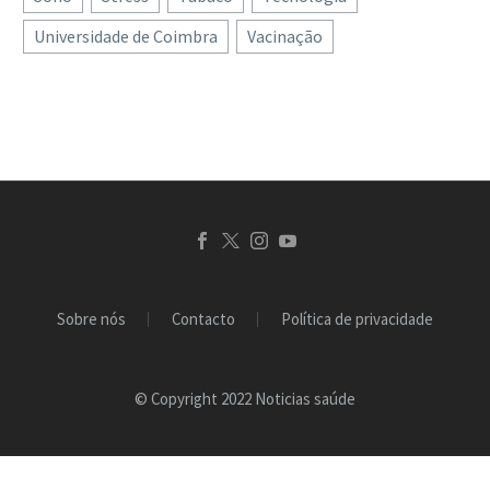
promete o ditado
Universidade de Coimbra
Vacinação
popular, dá saúde e faz
crescer. Parte deste
ditado está correto,
confirma…
Sobre nós
Contacto
Política de privacidade
© Copyright 2022 Noticias saúde