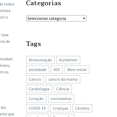
Categorias
 de todos
elissa
zir o
 lave
ano de
Tags
rovável
Alimentação
Alzheimer
énios,
ansiedade
AVC
Bem-estar
om os
Cancro
cancro da mama
Cardiologia
Ciência
Coração
coronavírus
 diz
COVID-19
Crianças
Cérebro
ante que