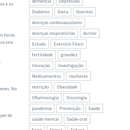
demência
Depressão
es e os
Diabetes
Dieta
Doentes
doenças cardiovasculares
doenças respiratórias
dormir
ro horas
ra seis
Estudo
Exercício Físico
fertilidade
gravidez
o
Inovação
investigação
Medicamentos
mulheres
nutrição
Obesidade
meses. No
Oftalmologia
Oncologia
pandemia
Prevenção
Saúde
pel de
saúde mental
Saúde oral
Sono
Stress
Tabaco