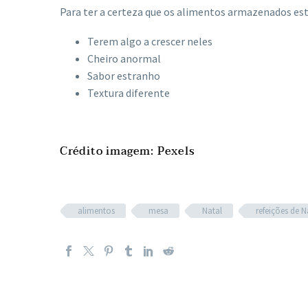
Para ter a certeza que os alimentos armazenados estã
Terem algo a crescer neles
Cheiro anormal
Sabor estranho
Textura diferente
Crédito imagem: Pexels
alimentos
mesa
Natal
refeições de N