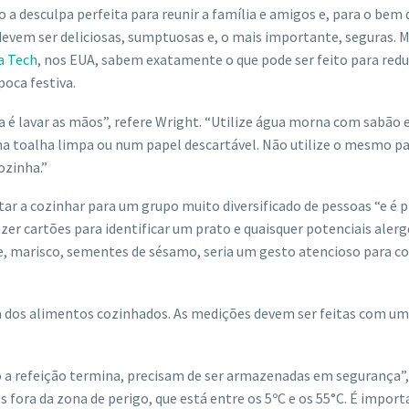
o a desculpa perfeita para reunir a família e amigos e, para o bem
 devem ser deliciosas, sumptuosas e, o mais importante, seguras. M
ia Tech
, nos EUA, sabem exatamente o que pode ser feito para redu
oca festiva.
a é lavar as mãos”, refere Wright. “Utilize água morna com sabão e
a toalha limpa ou num papel descartável. Não utilize o mesmo p
ozinha.”
r a cozinhar para um grupo muito diversificado de pessoas “e é p
zer cartões para identificar um prato e quaisquer potenciais alerg
eixe, marisco, sementes de sésamo, seria um gesto atencioso para c
dos alimentos cozinhados. As medições devem ser feitas com um
 a refeição termina, precisam de ser armazenadas em segurança”,
fora da zona de perigo, que está entre os 5ºC e os 55°C. É import