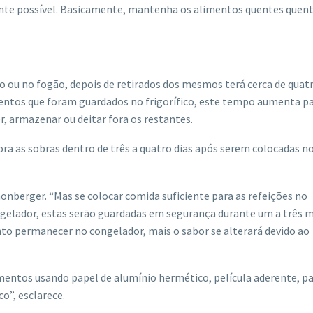
nte possível. Basicamente, mantenha os alimentos quentes quent
no ou no fogão, depois de retirados dos mesmos terá cerca de quat
entos que foram guardados no frigorífico, este tempo aumenta pa
r, armazenar ou deitar fora os restantes.
ra as sobras dentro de três a quatro dias após serem colocadas n
onberger. “Mas se colocar comida suficiente para as refeições no
ongelador, estas serão guardadas em segurança durante um a três 
o permanecer no congelador, mais o sabor se alterará devido ao
mentos usando papel de alumínio hermético, película aderente, pa
”, esclarece.