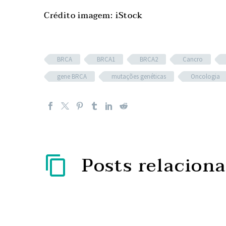
Crédito imagem: iStock
BRCA
BRCA1
BRCA2
Cancro
gene BRCA
mutações genéticas
Oncologia
Posts relacion