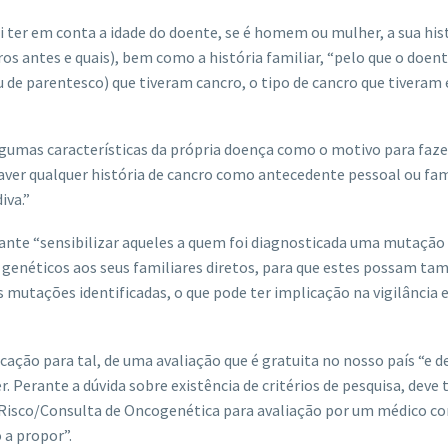
i ter em conta a idade do doente, se é homem ou mulher, a sua his
os antes e quais), bem como a história familiar, “pelo que o doen
au de parentesco) que tiveram cancro, o tipo de cancro que tiveram
lgumas características da própria doença como o motivo para faze
er qualquer história de cancro como antecedente pessoal ou fami
iva.”
tante “sensibilizar aqueles a quem foi diagnosticada uma mutação
s genéticos aos seus familiares diretos, para que estes possam t
 mutações identificadas, o que pode ter implicação na vigilância 
ação para tal, de uma avaliação que é gratuita no nosso país “e d
. Perante a dúvida sobre existência de critérios de pesquisa, deve 
e Risco/Consulta de Oncogenética para avaliação por um médico c
 a propor”.