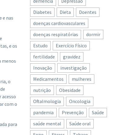
demência
Depressão
Diabetes
Dieta
Doentes
e e nas
doenças cardiovasculares
doenças respiratórias
dormir
e
Estudo
Exercício Físico
tas, e os
fertilidade
gravidez
om menos
Inovação
investigação
Medicamentos
mulheres
ria, o
 de
nutrição
Obesidade
r acesso
Oftalmologia
Oncologia
dar com o
pandemia
Prevenção
Saúde
saúde mental
Saúde oral
rada para
Sono
Stress
Tabaco