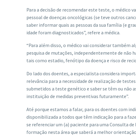
Para a decisão de recomendar este teste, o médico va
pessoal de doenças oncológicas (se teve outros cancr
saber informar quais as pessoas da sua família (e gr
idade foram diagnosticados”, refere a médica.
“Para além disso, o médico vai considerar também a
pesquisa de mutações, independentemente de não hav
tais como estadio, fenótipo da doença e risco de recid
Do lado dos doentes, a especialista considera impor
relevância para a necessidade de realização de teste
submetidos a teste genético e saber se têm ou não as
instituição de medidas preventivas futuramente”.
Até porque estamos a falar, para os doentes com indic
disponibilizada a todos que têm indicação para a fazer
se referenciar um (a) paciente para uma Consulta d
formação nesta área que saberá a melhor orientação