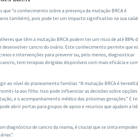
as que “o conhecimento sobre a presença da mutação BRCA é
ns também), pois pode ter um impacto significativo na sua saúd
 mulheres que têm a mutação BRCA podem ter um risco de até 88% d
 desenvolver cancro do ovário. Este conhecimento permite que es
eios e intervenções para prevenir ou, pelo menos, diagnosticar
 cancro, tem terapias dirigidas disponíveis com mais eficácia e c
gir ao nível do planeamento familiar. “A mutação BRCA é hereditá
smiti-la aos filho. Isso pode influenciar as decisões sobre opções
ntação, e o acompanhamento médico das próximas gerações.” E te
 pode abrir portas para grupos de apoio e recursos que ajudam a li
um diagnóstico de cancro da mama, é crucial que se sinta empode
árias”.