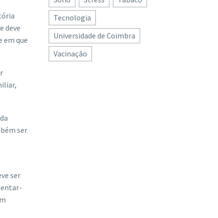
tória
Tecnologia
te deve
Universidade de Coimbra
 e em que
Vacinação
r
liar,
 da
ambém ser
e
eve ser
tentar-
om