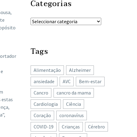
Categorias
Sousa,
ite
ropósito
Tags
portador
Alimentação
Alzheimer
 e
ansiedade
AVC
Bem-estar
ém
Cancro
cancro da mama
 estas
Cardiologia
Ciência
ença,
a”,
Coração
coronavírus
COVID-19
Crianças
Cérebro