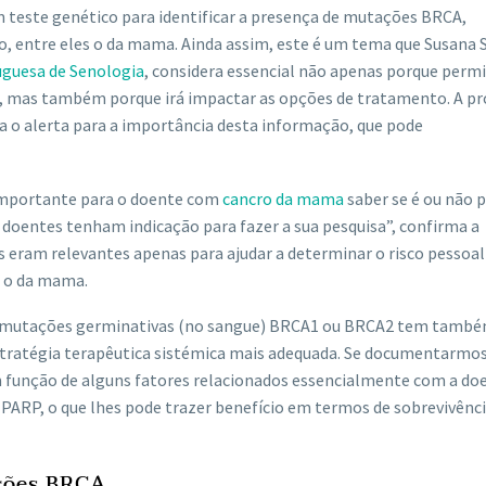
 teste genético para identificar a presença de mutações BRCA,
ro, entre eles o da mama. Ainda assim, este é um tema que Susana 
uguesa de Senologia
, considera essencial não apenas porque perm
ção, mas também porque irá impactar as opções de tratamento. A p
a o alerta para a importância desta informação, que pode
 importante para o doente com
cancro da mama
saber se é ou não 
doentes tenham indicação para fazer a sua pesquisa”, confirma a
os eram relevantes apenas para ajudar a determinar o risco pessoal
o o da mama.
 de mutações germinativas (no sangue) BRCA1 ou BRCA2 tem tamb
estratégia terapêutica sistémica mais adequada. Se documentarmos
 função de alguns fatores relacionados essencialmente com a do
PARP, o que lhes pode trazer benefício em termos de sobrevivênci
ções BRCA