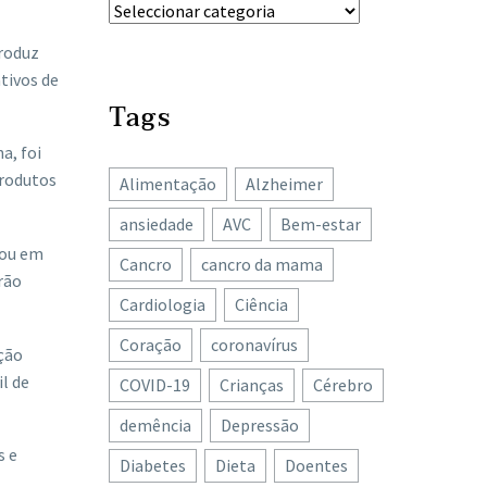
Produz
tivos de
Tags
, ​foi
produtos
Alimentação
Alzheimer
ansiedade
AVC
Bem-estar
 ou em
Cancro
cancro da mama
rão
Cardiologia
Ciência
Coração
coronavírus
ção
l de
COVID-19
Crianças
Cérebro
demência
Depressão
s e
Diabetes
Dieta
Doentes