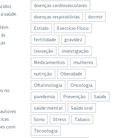
doenças cardiovasculares
ácidos
 a saúde.
doenças respiratórias
dormir
Além
Estudo
Exercício Físico
 às
fertilidade
gravidez
ças
Inovação
investigação
Medicamentos
mulheres
nutrição
Obesidade
Oftalmologia
Oncologia
vo no
pandemia
Prevenção
Saúde
saúde mental
Saúde oral
 autores
ticas
Sono
Stress
Tabaco
ões com
Tecnologia