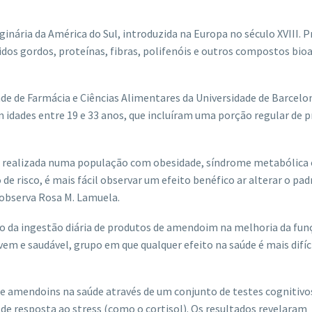
nária da América do Sul, introduzida na Europa no século XVIII. 
idos gordos, proteínas, fibras, polifenóis e outros compostos bioa
de de Farmácia e Ciências Alimentares da Universidade de Barcelona
m idades entre 19 e 33 anos, que incluíram uma porção regular de 
foi realizada numa população com obesidade, síndrome metabólica
e risco, é mais fácil observar um efeito benéfico ar alterar o pad
 observa Rosa M. Lamuela.
o da ingestão diária de produtos de amendoim na melhoria da fun
em e saudável, grupo em que qualquer efeito na saúde é mais difíci
de amendoins na saúde através de um conjunto de testes cognitivo
de resposta ao stress (como o cortisol). Os resultados revelaram