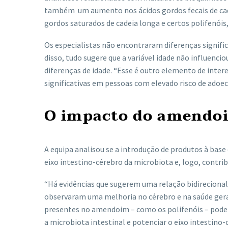
também um aumento nos ácidos gordos fecais de cad
gordos saturados de cadeia longa e certos polifenóis
Os especialistas não encontraram diferenças signi
disso, tudo sugere que a variável idade não influenci
diferenças de idade. “Esse é outro elemento de inte
significativas em pessoas com elevado risco de adoec
O impacto do amendoi
A equipa analisou se a introdução de produtos à bas
eixo intestino-cérebro da microbiota e, logo, contri
“Há evidências que sugerem uma relação bidirecional
observaram uma melhoria no cérebro e na saúde geral
presentes no amendoim – como os polifenóis – podem
a microbiota intestinal e potenciar o eixo intestino-c