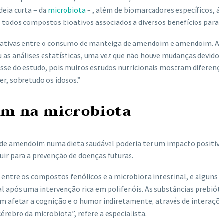
eia curta – da
microbiota
– , além de biomarcadores específicos, 
, todos compostos bioativos associados a diversos benefícios para
ficativas entre o consumo de manteiga de amendoim e amendoim. 
ou as análises estatísticas, uma vez que não houve mudanças devido
resse do estudo, pois muitos estudos nutricionais mostram diferen
er, sobretudo os idosos.”
m na microbiota
e de amendoim numa dieta saudável poderia ter um impacto positi
buir para a prevenção de doenças futuras.
 entre os compostos fenólicos e a microbiota intestinal, e alguns
 após uma intervenção rica em polifenóis. As substâncias prebió
 afetar a cognição e o humor indiretamente, através de interaç
érebro da microbiota”, refere a especialista.