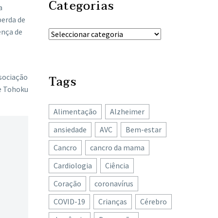
Categorias
a
perda de
ença de
sociação
Tags
de Tohoku
Alimentação
Alzheimer
ansiedade
AVC
Bem-estar
Cancro
cancro da mama
Cardiologia
Ciência
Coração
coronavírus
COVID-19
Crianças
Cérebro