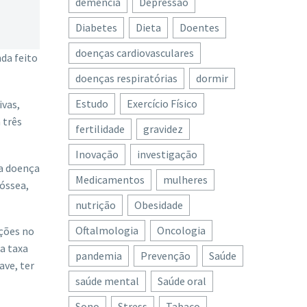
demência
Depressão
Diabetes
Dieta
Doentes
doenças cardiovasculares
da feito
doenças respiratórias
dormir
Estudo
Exercício Físico
ivas,
 três
fertilidade
gravidez
Inovação
investigação
 a doença
Medicamentos
mulheres
óssea,
nutrição
Obesidade
Oftalmologia
Oncologia
ações no
a taxa
pandemia
Prevenção
Saúde
ve, ter
saúde mental
Saúde oral
Sono
Stress
Tabaco