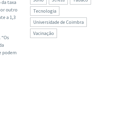
 da taxa
Por outro
Tecnologia
te a 1,3
Universidade de Coimbra
Vacinação
. “Os
da
ve podem