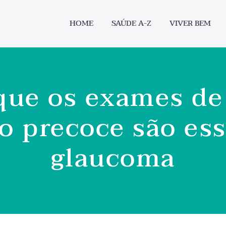
HOME
SAÚDE A-Z
VIVER BEM
que os exames de 
o precoce são ess
glaucoma