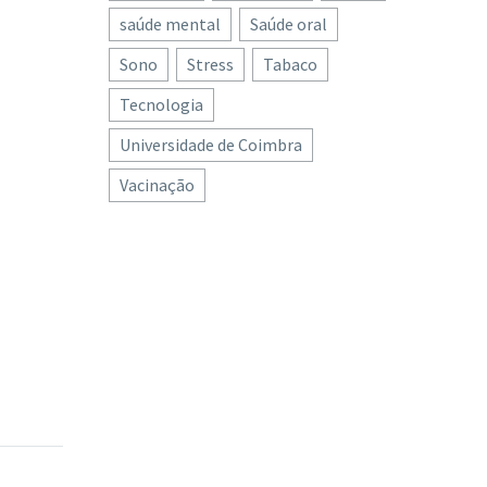
saúde mental
Saúde oral
Sono
Stress
Tabaco
Tecnologia
Universidade de Coimbra
Vacinação
or
mar
a saúde
causa
 nossas