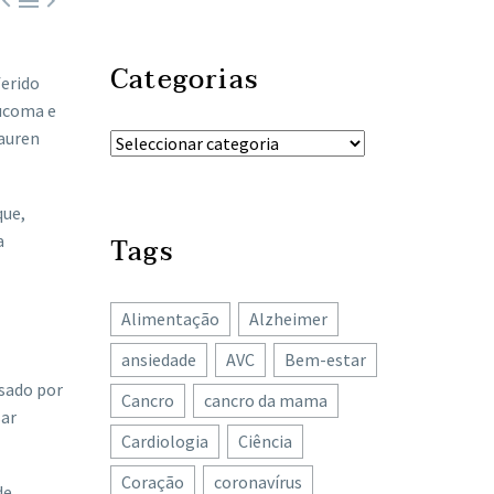



Categorias
ferido
aucoma e
Lauren
que,
a
Tags
Alimentação
Alzheimer
ansiedade
AVC
Bem-estar
usado por
Cancro
cancro da mama
sar
Cardiologia
Ciência
Coração
coronavírus
de