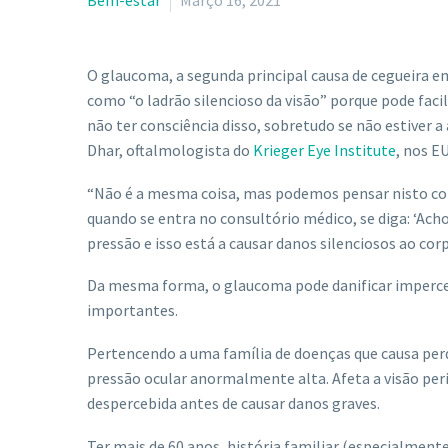
Bem-estar
Março 16, 2021
O glaucoma, a segunda principal causa de cegueira 
como “o ladrão silencioso da visão” porque pode fac
não ter consciência disso, sobretudo se não estiver a
Dhar, oftalmologista do
Krieger Eye Institute
, nos E
“Não é a mesma coisa, mas podemos pensar nisto como
quando se entra no consultório médico, se diga: ‘Ach
pressão e isso está a causar danos silenciosos ao corp
Da mesma forma, o glaucoma pode danificar impercet
importantes.
Pertencendo a uma família de doenças que causa perd
pressão ocular anormalmente alta. Afeta a visão perif
despercebida antes de causar danos graves.
Ter mais de 60 anos, história familiar (especialmente