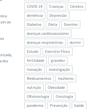
COVID-19
Crianças
Cérebro
demência
Depressão
nica
ezes ao
Diabetes
Dieta
Doentes
doenças cardiovasculares
vos
doenças respiratórias
dormir
Estudo
Exercício Físico
sticada,
fertilidade
gravidez
a dos
Inovação
investigação
Medicamentos
mulheres
nutrição
Obesidade
Oftalmologia
Oncologia
pandemia
Prevenção
Saúde