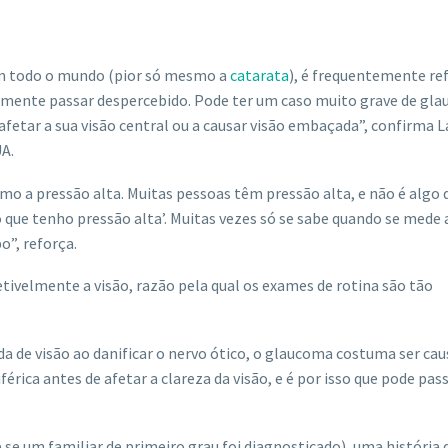
em todo o mundo (pior só mesmo a
catarata
), é frequentemente re
ilmente passar despercebido. Pode ter um caso muito grave de gl
 afetar a sua visão central ou a causar visão embaçada”, confirma 
UA.
 a pressão alta. Muitas pessoas têm pressão alta, e não é algo 
o que tenho pressão alta’. Muitas vezes só se sabe quando se mede 
o”, reforça.
ivelmente a visão, razão pela qual os exames de rotina são tão
a de visão ao danificar o nervo ótico, o glaucoma costuma ser ca
érica antes de afetar a clareza da visão, e é por isso que pode pas
 se um familiar de primeiro grau foi diagnosticado), uma história 