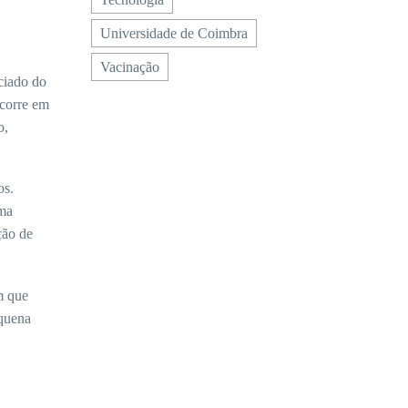
Universidade de Coimbra
Vacinação
ciado do
ocorre em
o,
os.
rma
ção de
m que
equena