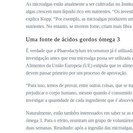
As microalgas estão atualmente a ser cultivadas no Insti
algas crescem num líquido rico em nutrientes. “Os investi
explica Kopp. “Por exemplo, as microalgas produzem um
nutrientes. No entanto, se tiverem fome, criam mais fibra 
Uma fonte de ácidos gordos ómega 3
É verdade que a Phaeodactylum tricornutum já é utilizada
investigação antes que esta microalga possa ser utiliz
Alimentos da União Europeia (UE) estipula que os alime
devem passar primeiro por um processo de aprovação.
“Para isso, temos de provar, entre outras coisas, que se 
prejudicar o corpo humano, mesmo quando é consumido dur
investigar a quantidade de cada ingrediente que é absor
Naturalmente, estão também interessados em saber se as m
ómega 3. Para o efeito, reuniram um grupo de voluntário
duas semanas. Resultado: após a ingestão das microalgas,