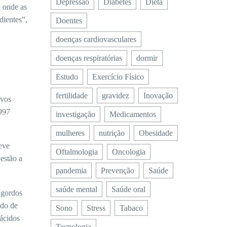
Depressão
Diabetes
Dieta
, onde as
dientes”,
Doentes
doenças cardiovasculares
doenças respiratórias
dormir
Estudo
Exercício Físico
fertilidade
gravidez
Inovação
ovos
1997
investigação
Medicamentos
mulheres
nutrição
Obesidade
deve
Oftalmologia
Oncologia
estão a
pandemia
Prevenção
Saúde
saúde mental
Saúde oral
 gordos
odo de
Sono
Stress
Tabaco
 ácidos
Tecnologia