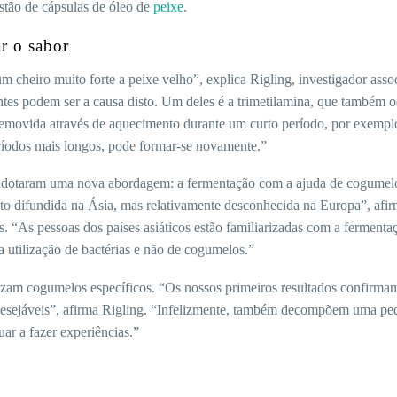
stão de cápsulas de óleo de
peixe
.
r o sabor
 cheiro muito forte a peixe velho”, explica Rigling, investigador asso
es podem ser a causa disto. Um deles é a trimetilamina, que também 
removida através de aquecimento durante um curto período, por exempl
ríodos mais longos, pode formar-se novamente.”
s adotaram uma nova abordagem: a fermentação com a ajuda de cogumel
ito difundida na Ásia, mas relativamente desconhecida na Europa”, afi
As pessoas dos países asiáticos estão familiarizadas com a fermenta
a utilização de bactérias e não de cogumelos.”
ilizam cogumelos específicos. “Os nossos primeiros resultados confirma
ndesejáveis”, afirma Rigling. “Infelizmente, também decompõem uma p
ar a fazer experiências.”