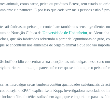
ntes animais, como carne, peixe ou produtos lácteos, tem estado na or
ambiente e a natureza. É por isso que cada vez mais pessoas estão à pro
te satisfatórias ao peixe que contenham também os seus ingredientes nut
ituto de Nutrição Clínica da
Universidade de Hohenheim
, na Alemanha
teínas, que são fabricados sobretudo a partir de leguminosas de grão, c
s que se encontram nos alimentos de origem animal e que são tão importa
Bischoff decidiu concentrar a sua atenção nas microalgas, neste caso n
lum tricornutum -, que parece oferecer quase tudo o que o peixe ofer
a, as microalgas secas também contêm quantidades substanciais de ác
co, ou seja, o EPA”, explica Lena Kopp, investigadora associada do Ins
s incluem fibra dietética solúvel em água, que é importante para a saúd