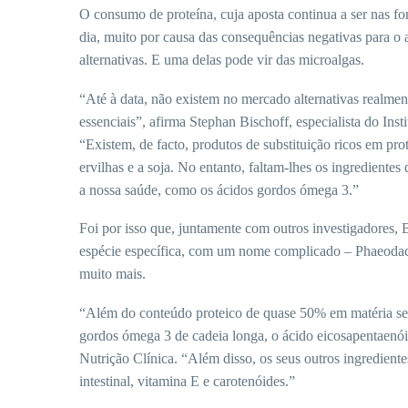
O consumo de proteína, cuja aposta continua a ser nas fo
dia, muito por causa das consequências negativas para o 
alternativas. E uma delas pode vir das microalgas.
“Até à data, não existem no mercado alternativas realmen
essenciais”, afirma Stephan Bischoff, especialista do Inst
“Existem, de facto, produtos de substituição ricos em pro
ervilhas e a soja. No entanto, faltam-lhes os ingrediente
a nossa saúde, como os ácidos gordos ómega 3.”
Foi por isso que, juntamente com outros investigadores, 
espécie específica, com um nome complicado – Phaeodacty
muito mais.
“Além do conteúdo proteico de quase 50% em matéria sec
gordos ómega 3 de cadeia longa, o ácido eicosapentaenói
Nutrição Clínica. “Além disso, os seus outros ingrediente
intestinal, vitamina E e carotenóides.”