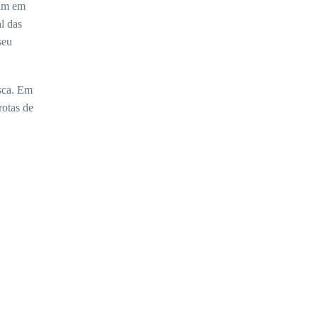
ram em
l das
seu
sca. Em
rotas de