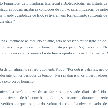
tuto Fraunhofer de Engenharia Interfacial e Biotecnologia, em Estugarda
gadores podem ajustar as condições de cultivo para influenciar os ingre
a grande quantidade de EPA se tiverem um fornecimento suficiente de
dietética.”
 na alimentação animal. No entanto, será necessário muito trabalho de
ada em alimentos para consumo humano. Isto porque o Regulamento de N
ntos que não eram consumidos de forma significativa na UE antes de 
trata de um alimento seguro”, comenta Kopp. “Por outras palavras, não 
ante longos períodos de tempo”. Para avaliar isto, os investigadores 
vida pelo corpo humano.
icroalgas serão capazes de satisfazer as necessidades diárias de ácidos
s que tiveram de beber um batido de algas diariamente durante um perí
 verificou-se que o sangue dos voluntários continha níveis elevados de