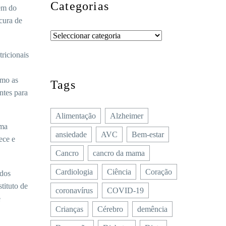
Categorias
dem do
cura de
ricionais
.
omo as
Tags
ntes para
Alimentação
Alzheimer
uma
ansiedade
AVC
Bem-estar
ece e
Cancro
cancro da mama
Cardiologia
Ciência
Coração
idos
tituto de
coronavírus
COVID-19
e
Crianças
Cérebro
demência