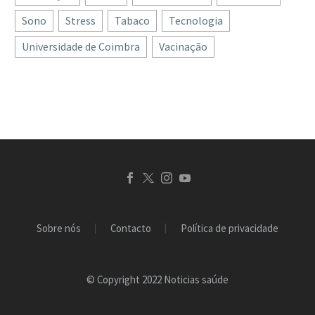
Um novo grande estudo,
MedUni Vienna, foi
investigação de…
Sono
Stress
Tabaco
Tecnologia
realizado por
desenvolvido um novo
Universidade de Coimbra
Vacinação
investigadores da
scanner…
Universidade da Finlândia
Oriental, pela
Universidade de Oulu e
pelo Neurocenter
Finlândia,…
Sobre nós
Contacto
Política de privacidade
© Copyright 2022 Noticias saúde