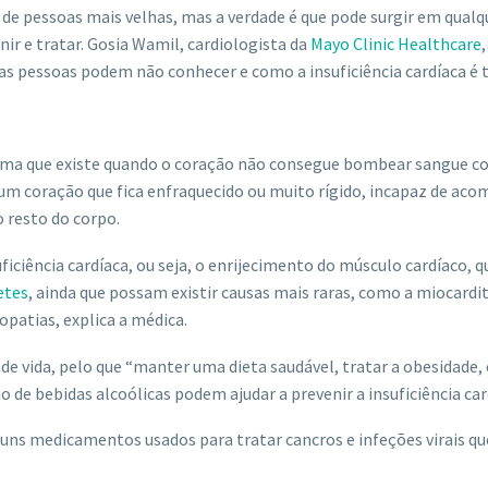
 de pessoas mais velhas, mas a verdade é que pode surgir em qualq
ir e tratar. Gosia Wamil, cardiologista da
Mayo Clinic Healthcare
 as pessoas podem não conhecer e como a insuficiência cardíaca é 
blema que existe quando o coração não consegue bombear sangue c
de um coração que fica enfraquecido ou muito rígido, incapaz de ac
 resto do corpo.
uficiência cardíaca, ou seja, o enrijecimento do músculo cardíaco, q
etes
, ainda que possam existir causas mais raras, como a miocardi
opatias, explica a médica.
de vida, pelo que “manter uma dieta saudável, tratar a obesidade, 
 de bebidas alcoólicas podem ajudar a prevenir a insuficiência car
guns medicamentos usados para tratar cancros e infeções virais qu