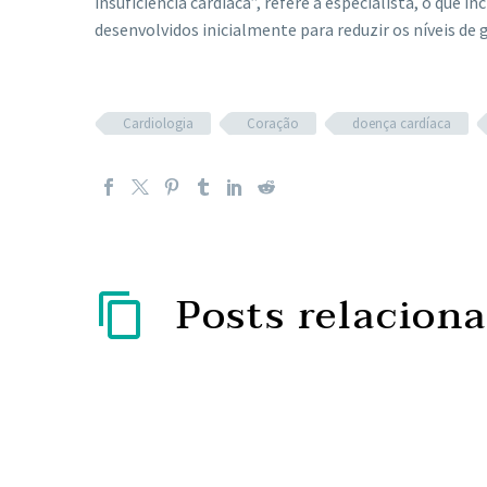
insuficiência cardíaca”, refere a especialista, o que
desenvolvidos inicialmente para reduzir os níveis de
Cardiologia
Coração
doença cardíaca
Posts relacion