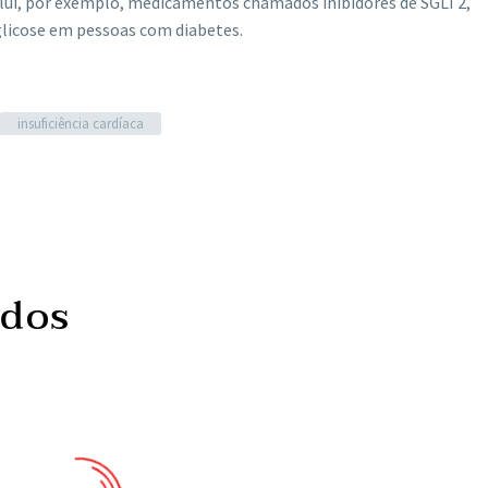
 inclui, por exemplo, medicamentos chamados inibidores de SGLT2,
 glicose em pessoas com diabetes.
insuficiência cardíaca
ados