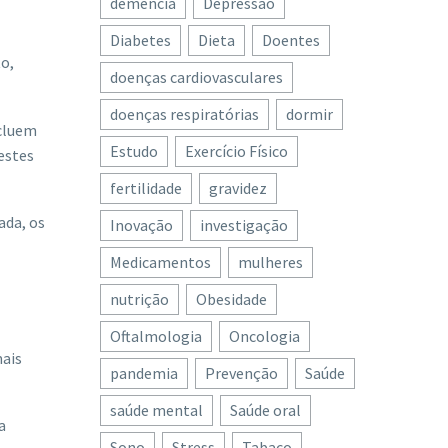
demência
Depressão
Diabetes
Dieta
Doentes
to,
doenças cardiovasculares
doenças respiratórias
dormir
ncluem
Estudo
Exercício Físico
estes
fertilidade
gravidez
ada, os
Inovação
investigação
Medicamentos
mulheres
nutrição
Obesidade
Oftalmologia
Oncologia
mais
pandemia
Prevenção
Saúde
saúde mental
Saúde oral
a
Sono
Stress
Tabaco