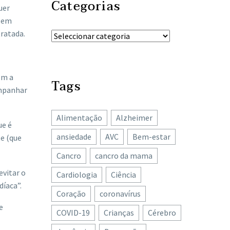
Categorias
uer
, em
tratada.
om a
Tags
ompanhar
Alimentação
Alzheimer
ue é
ansiedade
AVC
Bem-estar
te (que
Cancro
cancro da mama
evitar o
Cardiologia
Ciência
díaca”.
Coração
coronavírus
e
COVID-19
Crianças
Cérebro