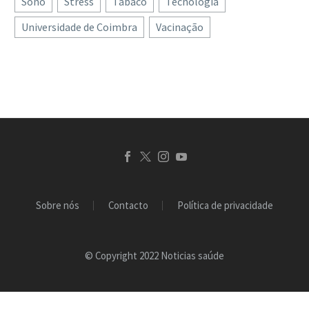
Sono
Stress
Tabaco
Tecnologia
Quando a esperança e a
Universidade de Coimbra
Vacinação
arte se entrelaçam nasce
o Caleidoscópio, um
lenço solidário que, mais
do que um acessório…
Sobre nós
Contacto
Política de privacidade
© Copyright 2022 Noticias saúde