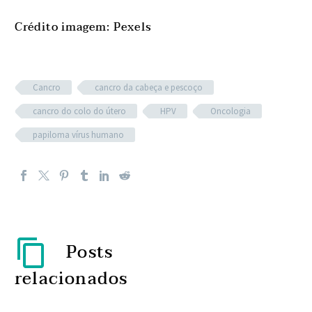
Crédito imagem: Pexels
Cancro
cancro da cabeça e pescoço
cancro do colo do útero
HPV
Oncologia
papiloma vírus humano
Posts
relacionados