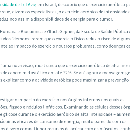
rsidade de Tel Aviv
, em Israel, descobriu que o exercício aeróbico 
orque, dizem os especialistas, o exercício aeróbico de intensidad
eduzindo assim a disponibilidade de energia para o tumor.
Humana e Bioquímica e Yftach Gepner, da Escola de Saúde Pública 
tudos “demonstraram que o exercício físico reduz o risco de alguns
hante ao impacto do exercício noutros problemas, como doenças c
r “uma nova visão, mostrando que o exercício aeróbico de alta inte
isco de cancro metastático em até 72%. Se até agora a mensagem ge
emos explicar como a atividade aeróbica pode maximizar a prevenção
estigar o impacto do exercício nos órgãos internos nos quais as
, fígado e nódulos linfáticos. Examinando as células desses ór
licose durante o exercício aeróbico de alta intensidade – aume
áquinas eficazes de consumo de energia, muito parecido com os
ãos devem competir por recursos de açúcar com os músculos, con