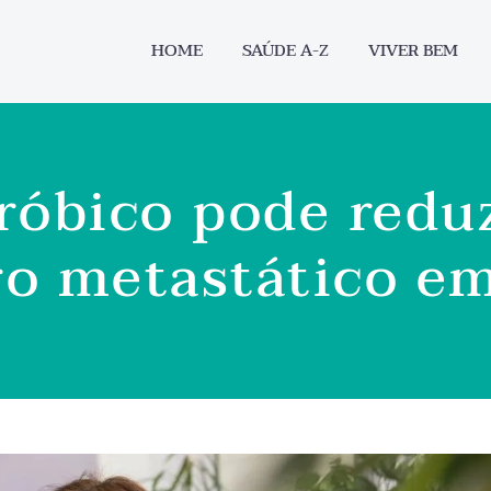
HOME
SAÚDE A-Z
VIVER BEM
róbico pode reduz
ro metastático e