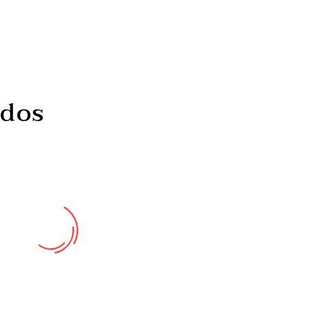
ados
Cancro do colo do útero
Dieta baixa em 