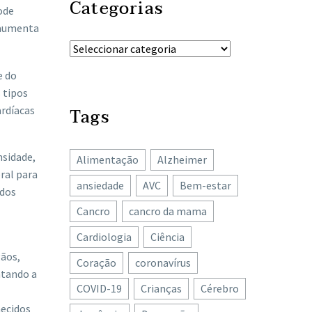
Categorias
pode
e aumenta
e do
 tipos
ardíacas
Tags
nsidade,
Alimentação
Alzheimer
ral para
ansiedade
AVC
Bem-estar
 dos
Cancro
cancro da mama
Cardiologia
Ciência
gãos,
Coração
coronavírus
ntando a
COVID-19
Crianças
Cérebro
hecidos