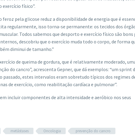
exercício físico”.
feroz pela glicose reduz a disponibilidade de energia que é essenc
ita regularmente, isso torna-se permanente: os tecidos dos órgã
scular. Todos sabemos que desporto e exercício físico são bons 
nternos, descobriu que o exercício muda todo o corpo, de forma q
mbém diminui de tamanho.”
exercício de queima de gordura, que é relativamente moderado, um
enção do cancro”, acrescenta Gepner, que dá exemplos: “um sprint 
o passado, estes intervalos eram sobretudo típicos dos regimes d
as de exercício, como reabilitação cardíaca e pulmonar”.
evem incluir componentes de alta intensidade e aeróbico nos seus
metástases
Oncologia
prevenção do cancro