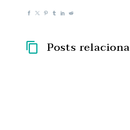
Posts relacion
É urgente apoiar as