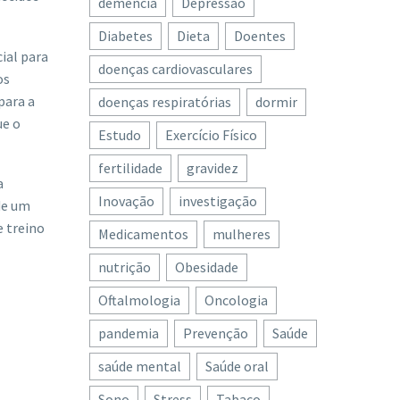
demência
Depressão
Diabetes
Dieta
Doentes
ial para
doenças cardiovasculares
os
para a
doenças respiratórias
dormir
ue o
Estudo
Exercício Físico
fertilidade
gravidez
a
Inovação
investigação
de um
e treino
Medicamentos
mulheres
nutrição
Obesidade
Oftalmologia
Oncologia
pandemia
Prevenção
Saúde
saúde mental
Saúde oral
Sono
Stress
Tabaco