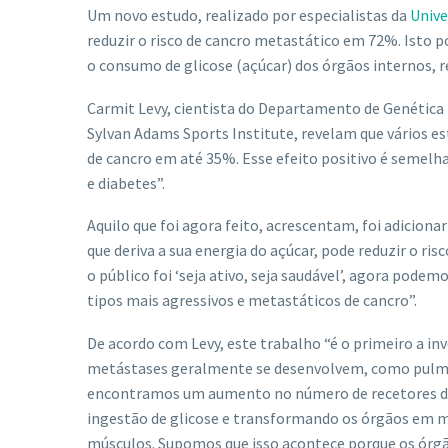
Um novo estudo, realizado por especialistas da
Unive
reduzir o risco de cancro metastático em 72%. Isto p
o consumo de glicose (açúcar) dos órgãos internos, r
Carmit Levy, cientista do Departamento de Genética 
Sylvan Adams Sports Institute, revelam que vários es
de cancro em até 35%. Esse efeito positivo é semel
e diabetes”.
Aquilo que foi agora feito, acrescentam, foi adiciona
que deriva a sua energia do açúcar, pode reduzir o r
o público foi ‘seja ativo, seja saudável’, agora pod
tipos mais agressivos e metastáticos de cancro”.
De acordo com Levy, este trabalho “é o primeiro a inv
metástases geralmente se desenvolvem, como pulmões
encontramos um aumento no número de recetores de g
ingestão de glicose e transformando os órgãos em m
músculos. Supomos que isso acontece porque os órg